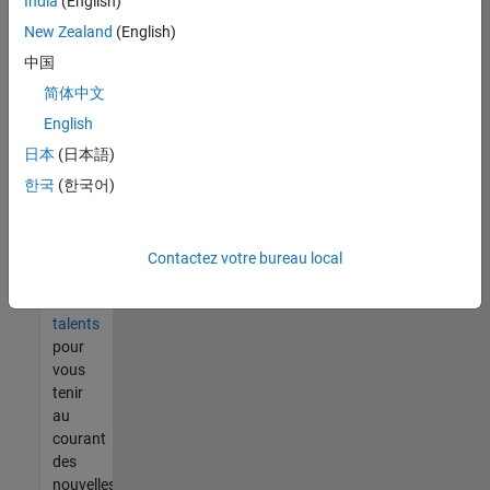
India
(English)
tout
vous
New Zealand
(English)
ne
中国
trouvez
简体中文
pas
d'offre
English
qui
日本
(日本語)
corresponde
한국
(한국어)
à vos
qualifications,
rejoignez
notre
Contactez votre bureau local
réseau
de
talents
pour
vous
tenir
au
courant
des
nouvelles