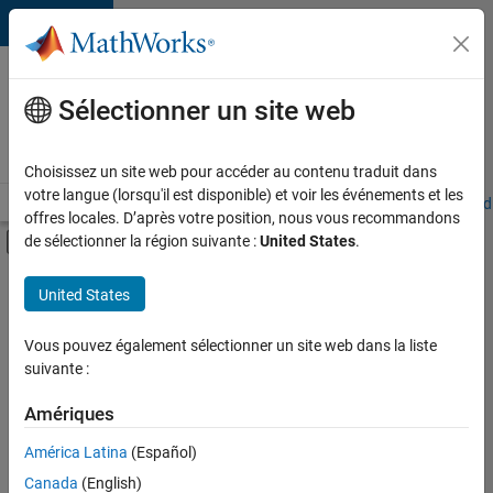
Passer au contenu
Votre
carrière
Sélectionner un site web
chez
MathWorks
Choisissez un site web pour accéder au contenu traduit dans
votre langue (lorsqu'il est disponible) et voir les événements et les
Accueil
Explorer nos opportunités
Adresses de nos bureaux
Étudi
offres locales. D’après votre position, nous vous recommandons
Activer/désactiver l'affichage du menu d
de sélectionner la région suivante :
United States
.
Contenu principal
FILTRER PAR
United States
Ventes commerciales
+
4
Équipe Business Model
Vous pouvez également sélectionner un site web dans la liste
suivante :
Ressources humaines
Juridique
Amériques
Services administratifs
Actuellement,
América Latina
(Español)
il n’y a
Canada
(English)
aucune