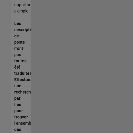
opportunités
d'emploi.
Les
descriptions
de
poste
n’ont
pas
toutes
été
traduites.
Effectuez
une
recherche
par
lieu
pour
trouver
l’ensemble
des