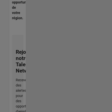
opportunités
de
votre
région.
Rejoignez
notre
Talent
Network
Recevez
des
alertes
pour
des
opportunités
d'emploi