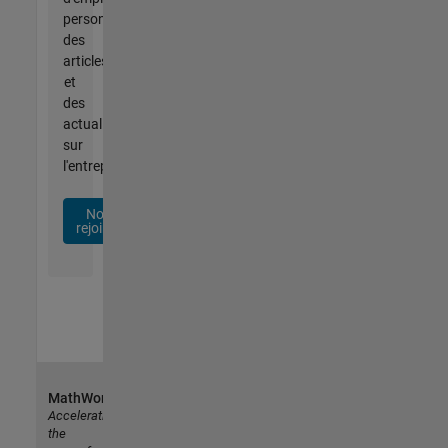
personnalisées,
des
articles
et
des
actualités
sur
l'entreprise.
Nous
rejoindre
MathWorks
Accelerating
the