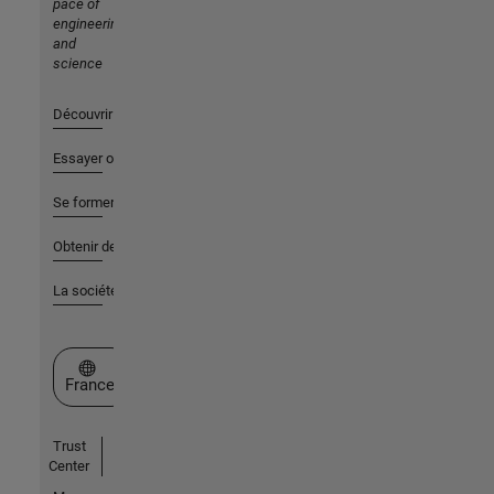
pace of
engineering
and
science
Découvrir les produits
Essayer ou acheter
Se former
Obtenir de l'aide
La société
Sélectionner un site web
France
Trust
Center