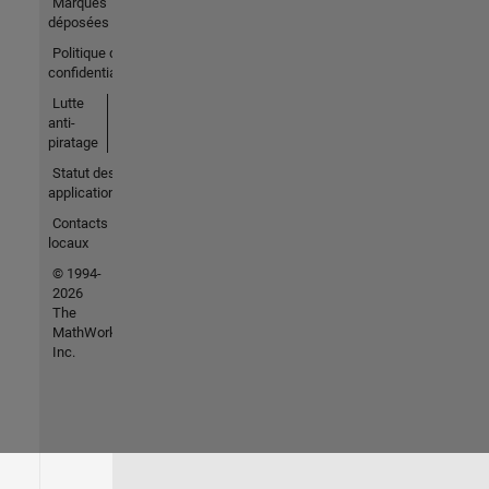
Marques
déposées
Politique de
confidentialité
Lutte
anti-
piratage
Statut des
applications
Contacts
locaux
© 1994-
2026
The
MathWorks,
Inc.