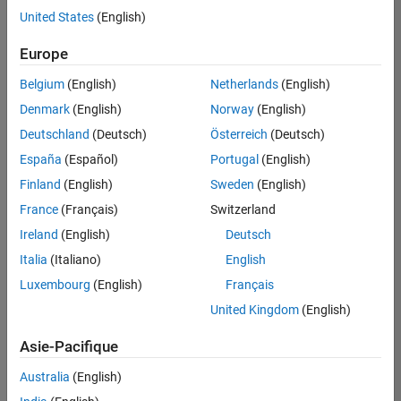
offre
United States
(English)
d'emploi
disponible
Europe
correspondant
à vos
Belgium
(English)
Netherlands
(English)
critères
Denmark
(English)
Norway
(English)
de
recherche.
Deutschland
(Deutsch)
Österreich
(Deutsch)
Vous
España
(Español)
Portugal
(English)
pouvez
Finland
(English)
Sweden
(English)
élargir
France
(Français)
Switzerland
votre
recherche
Ireland
(English)
Deutsch
ou
Italia
(Italiano)
English
afficher
Luxembourg
(English)
Français
l’ensemble
des
United Kingdom
(English)
offres
Asie-Pacifique
d'emploi
.
Si
Australia
(English)
malgré