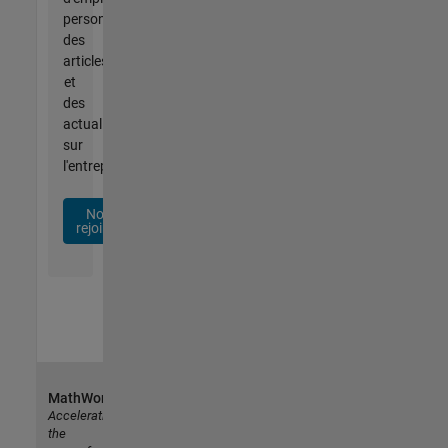
personnalisées,
des
articles
et
des
actualités
sur
l'entreprise.
Nous
rejoindre
MathWorks
Accelerating
the