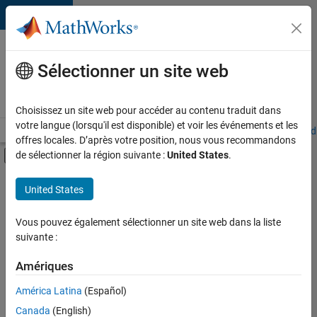
Passer au contenu
Votre
carrière
Sélectionner un site web
chez
MathWorks
Choisissez un site web pour accéder au contenu traduit dans
votre langue (lorsqu'il est disponible) et voir les événements et les
Accueil
Explorer nos opportunités
Adresses de nos bureaux
Étudi
offres locales. D’après votre position, nous vous recommandons
Activer/désactiver l'affichage du menu d
de sélectionner la région suivante :
United States
.
Contenu principal
FILTRER PAR
United States
Ventes commerciales
+
3
Opérations commerciales
Vous pouvez également sélectionner un site web dans la liste
suivante :
Équipe Business Model
Juridique
Amériques
Actuellement,
América Latina
(Español)
il n’y a
Canada
(English)
aucune