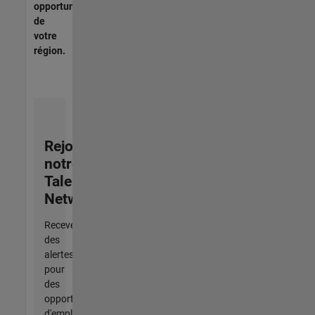
opportunités
de
votre
région.
Rejoignez
notre
Talent
Network
Recevez
des
alertes
pour
des
opportunités
d'emploi