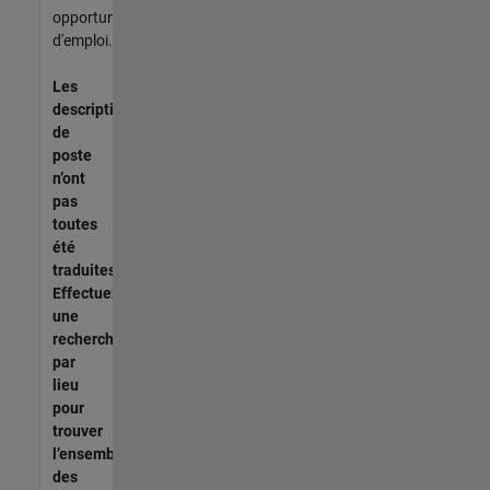
opportunités
d'emploi.
Les
descriptions
de
poste
n’ont
pas
toutes
été
traduites.
Effectuez
une
recherche
par
lieu
pour
trouver
l’ensemble
des