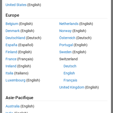
offre
United States
(English)
d'emploi
disponible
Europe
correspondant
à vos
Belgium
(English)
Netherlands
(English)
critères
Denmark
(English)
Norway
(English)
de
recherche.
Deutschland
(Deutsch)
Österreich
(Deutsch)
Vous
España
(Español)
Portugal
(English)
pouvez
Finland
(English)
Sweden
(English)
élargir
France
(Français)
Switzerland
votre
recherche
Ireland
(English)
Deutsch
ou
Italia
(Italiano)
English
afficher
Luxembourg
(English)
Français
l’ensemble
des
United Kingdom
(English)
offres
Asie-Pacifique
d'emploi
.
Si
Australia
(English)
malgré