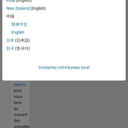
India
(English)
tout
vous
New Zealand
(English)
ne
中国
trouvez
简体中文
pas
d'offre
English
qui
日本
(日本語)
corresponde
한국
(한국어)
à vos
qualifications,
rejoignez
notre
Contactez votre bureau local
réseau
de
talents
pour
vous
tenir
au
courant
des
nouvelles