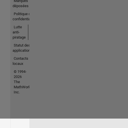
Marques
déposées
Politique de
confidentialité
Lutte
anti-
piratage
Statut des
applications
Contacts
locaux
© 1994-
2026
The
MathWorks,
Inc.