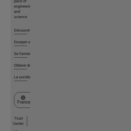
pace of
engineering
and
science
Découvrir les produits
Essayer ou acheter
Se former
Obtenir de l'aide
La société
Sélectionner un site web
France
Trust
Center