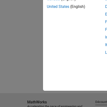
United States
(English)
F
F
I
I
MathWorks
Découvri
Accelerating the pace of engineering and