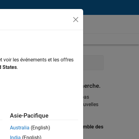
t voir les événements et les offres
Services administratifs
d States
.
espondant à vos critères de recherche.
emploi
. Si malgré tout vous ne trouvez pas
ents
pour vous tenir au courant des nouvelles
Asie-Pacifique
 recherche par lieu pour trouver l’ensemble des
Australia
(English)
India
(English)