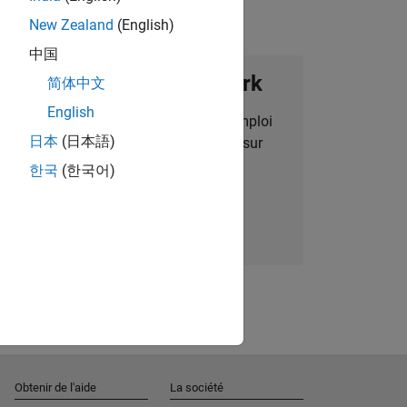
New Zealand
(English)
中国
ignez notre Talent Network
简体中文
English
des alertes pour des opportunités d'emploi
日本
(日本語)
alisées, des articles et des actualités sur
l'entreprise.
한국
(한국어)
Nous rejoindre
Obtenir de l'aide
La société