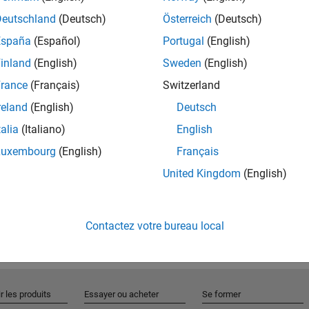
Deutschland
(Deutsch)
Österreich
(Deutsch)
España
(Español)
Portugal
(English)
Rejo
inland
(English)
Sweden
(English)
rance
(Français)
Switzerland
Recevez 
reland
(English)
Deutsch
personn
talia
(Italiano)
English
Luxembourg
(English)
Français
United Kingdom
(English)
Contactez votre bureau local
r les produits
Essayer ou acheter
Se former