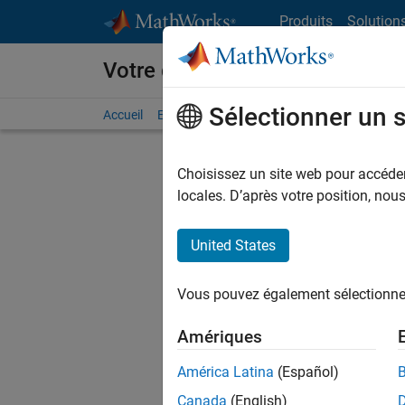
Passer au contenu
Produits
Solution
Votre carrière chez MathWorks
Sélectionner un 
Accueil
Explorer nos opportunités
Adresses de no
Choisissez un site web pour accéder 
locales. D’après votre position, no
United States
Actuell
Vous pou
Vous pouvez également sélectionner 
d'offre q
opportun
Amériques
Les desc
América Latina
(Español)
opportun
Canada
(English)