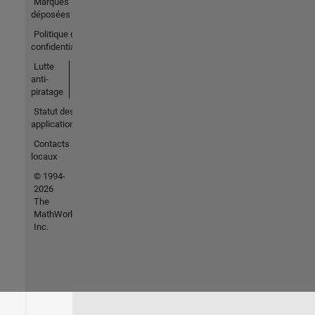
Marques
déposées
Politique de
confidentialité
Lutte
anti-
piratage
Statut des
applications
Contacts
locaux
© 1994-
2026
The
MathWorks,
Inc.