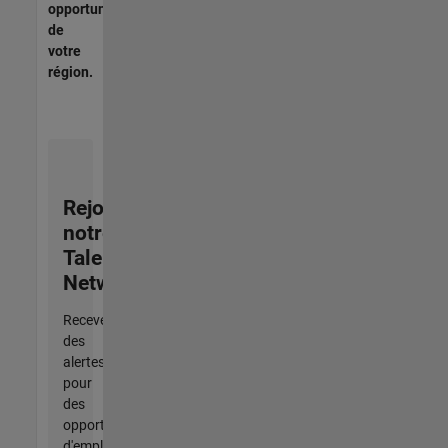
opportunités
de
votre
région.
Rejoignez
notre
Talent
Network
Recevez
des
alertes
pour
des
opportunités
d'emploi