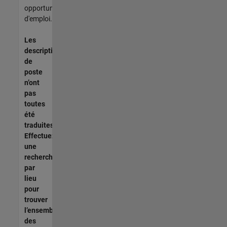
opportunités
d'emploi.
Les
descriptions
de
poste
n’ont
pas
toutes
été
traduites.
Effectuez
une
recherche
par
lieu
pour
trouver
l’ensemble
des