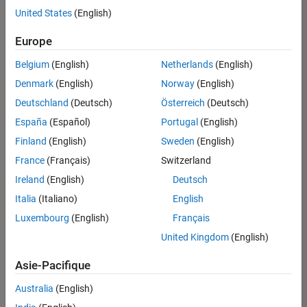
offre
United States
(English)
d'emploi
disponible
Europe
correspondant
à vos
Belgium
(English)
Netherlands
(English)
critères
Denmark
(English)
Norway
(English)
de
recherche.
Deutschland
(Deutsch)
Österreich
(Deutsch)
Vous
España
(Español)
Portugal
(English)
pouvez
Finland
(English)
Sweden
(English)
élargir
France
(Français)
Switzerland
votre
recherche
Ireland
(English)
Deutsch
ou
Italia
(Italiano)
English
afficher
Luxembourg
(English)
Français
l’ensemble
des
United Kingdom
(English)
offres
Asie-Pacifique
d'emploi
.
Si
Australia
(English)
malgré