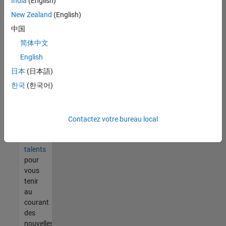
India
(English)
tout
vous
New Zealand
(English)
ne
中国
trouvez
简体中文
pas
d'offre
English
qui
日本
(日本語)
corresponde
한국
(한국어)
à vos
qualifications,
rejoignez
notre
Contactez votre bureau local
réseau
de
talents
pour
vous
tenir
au
courant
des
nouvelles