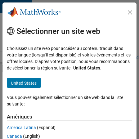
Passer au contenu
Votre
carrière
Sélectionner un site web
chez
MathWorks
Choisissez un site web pour accéder au contenu traduit dans
votre langue (lorsqu'il est disponible) et voir les événements et les
Accueil
Explorer nos opportunités
Adresses de nos bureaux
Étudi
offres locales. D’après votre position, nous vous recommandons
Activer/désactiver l'affichage du menu d
de sélectionner la région suivante :
United States
.
Contenu principal
FILTRER PAR
United States
Technologies de l’information
+
5
Ventes pour l'éducation
Vous pouvez également sélectionner un site web dans la liste
suivante :
Ventes internes
Communication marketing
Amériques
Équipe Business Model
Actuellement,
América Latina
(Español)
il n’y a
Services administratifs
Canada
(English)
aucune