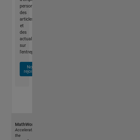
personnalisées,
des
articles
et
des
actualités
sur
l'entreprise.
Nous
rejoindre
MathWorks
Accelerating
the