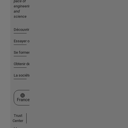
pace of
engineering
and
science
Découvrir les produits
Essayer ou acheter
Se former
Obtenir de l'aide
La société
Sélectionner un site web
France
Trust
Center