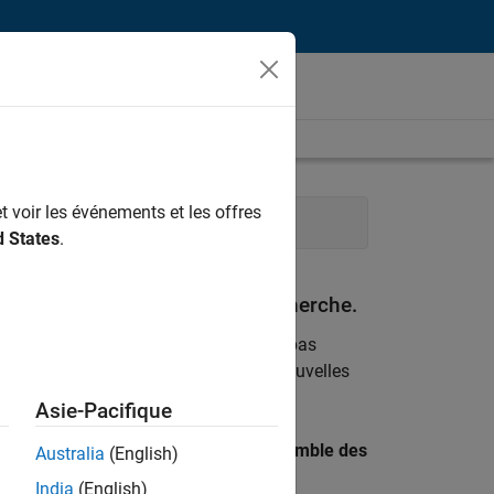
t voir les événements et les offres
s
Équipe Business Model
d States
.
espondant à vos critères de recherche.
emploi
. Si malgré tout vous ne trouvez pas
ents
pour vous tenir au courant des nouvelles
Asie-Pacifique
 recherche par lieu pour trouver l’ensemble des
Australia
(English)
India
(English)