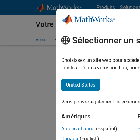
Passer au contenu
Produits
Solution
Votre carrière chez MathWorks
Sélectionner un 
Accueil
Explorer nos opportunités
Adresses de no
Choisissez un site web pour accéder 
locales. D’après votre position, no
United States
Actuell
Vous pou
Vous pouvez également sélectionner 
d'offre q
opportun
Amériques
Les desc
América Latina
(Español)
opportun
Canada
(English)