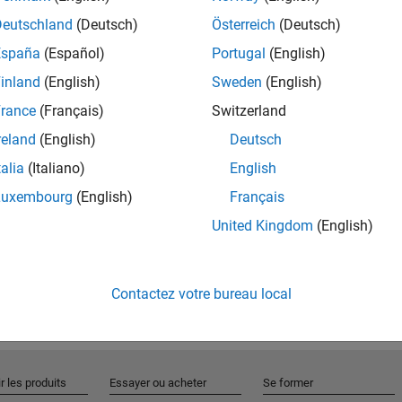
Deutschland
(Deutsch)
Österreich
(Deutsch)
España
(Español)
Portugal
(English)
Rejo
inland
(English)
Sweden
(English)
rance
(Français)
Switzerland
Recevez 
reland
(English)
Deutsch
personn
talia
(Italiano)
English
Luxembourg
(English)
Français
United Kingdom
(English)
Contactez votre bureau local
r les produits
Essayer ou acheter
Se former