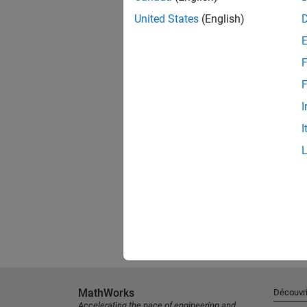
United States
(English)
F
F
I
I
MathWorks
Découvri
Accelerating the pace of engineering and