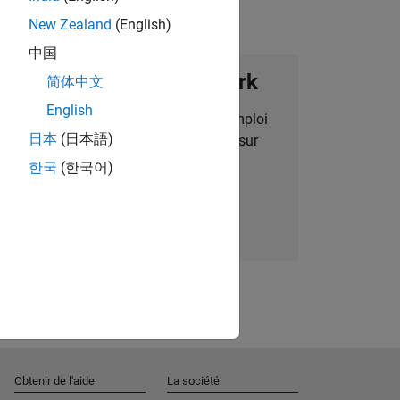
New Zealand
(English)
中国
ignez notre Talent Network
简体中文
English
des alertes pour des opportunités d'emploi
日本
(日本語)
alisées, des articles et des actualités sur
l'entreprise.
한국
(한국어)
Nous rejoindre
Obtenir de l'aide
La société