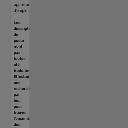
opportunités
d'emploi.
Les
descriptions
de
poste
n’ont
pas
toutes
été
traduites.
Effectuez
une
recherche
par
lieu
pour
trouver
l’ensemble
des