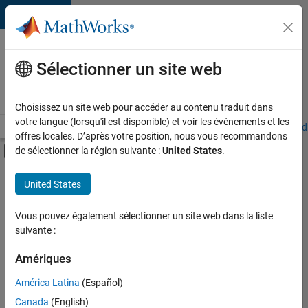
Passer au contenu
Votre
carrière
Sélectionner un site web
chez
MathWorks
Choisissez un site web pour accéder au contenu traduit dans
votre langue (lorsqu'il est disponible) et voir les événements et les
Accueil
Explorer nos opportunités
Adresses de nos bureaux
Étudi
offres locales. D’après votre position, nous vous recommandons
Activer/désactiver l'affichage du menu d
de sélectionner la région suivante :
United States
.
Contenu principal
FILTRER PAR
United States
Technologies de l’information
+
6
Ventes pour l'éducation
Vous pouvez également sélectionner un site web dans la liste
suivante :
Ventes internes
Équipe Business Model
Amériques
Finances et opérations
Actuellement,
América Latina
(Español)
il n’y a
Juridique
Canada
(English)
aucune