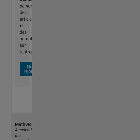
personnalisées,
des
articles
et
des
actualités
sur
l'entreprise.
Nous
rejoindre
MathWorks
Accelerating
the