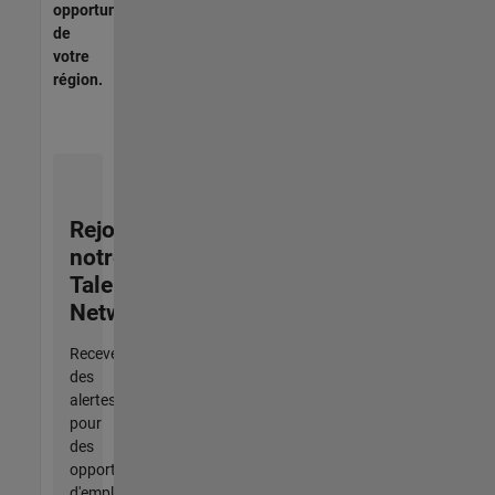
opportunités
de
votre
région.
Rejoignez
notre
Talent
Network
Recevez
des
alertes
pour
des
opportunités
d'emploi