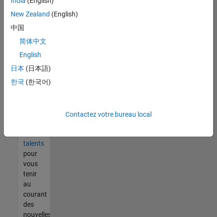
India
(English)
tout
vous
New Zealand
(English)
ne
中国
trouvez
简体中文
pas
d'offre
English
qui
日本
(日本語)
corresponde
한국
(한국어)
à vos
qualifications,
rejoignez
notre
Contactez votre bureau local
réseau
de
talents
pour
vous
tenir
au
courant
des
nouvelles