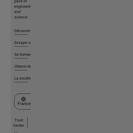
pace of
engineering
and
science
Découvrir les produits
Essayer ou acheter
Se former
Obtenir de l'aide
La société
Sélectionner un site web
France
Trust
Center