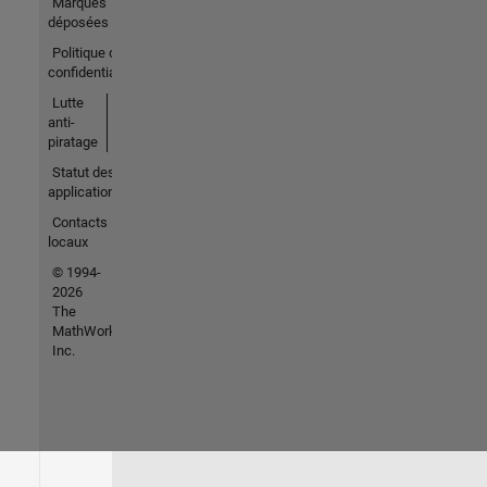
Marques
déposées
Politique de
confidentialité
Lutte
anti-
piratage
Statut des
applications
Contacts
locaux
© 1994-
2026
The
MathWorks,
Inc.