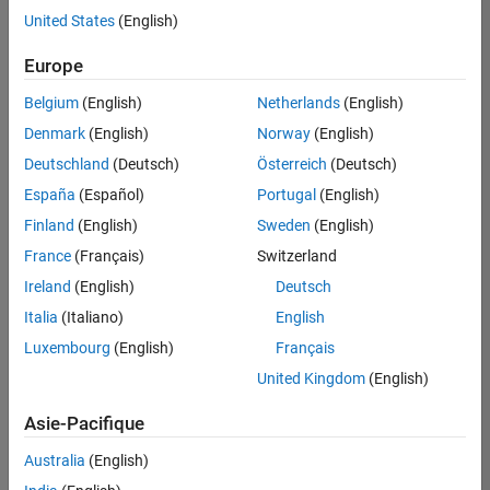
Services administratifs
offre
United States
(English)
d'emploi
disponible
Europe
correspondant
à vos
Belgium
(English)
Netherlands
(English)
critères
Denmark
(English)
Norway
(English)
de
recherche.
Deutschland
(Deutsch)
Österreich
(Deutsch)
Vous
España
(Español)
Portugal
(English)
pouvez
Finland
(English)
Sweden
(English)
élargir
France
(Français)
Switzerland
votre
recherche
Ireland
(English)
Deutsch
ou
Italia
(Italiano)
English
afficher
Luxembourg
(English)
Français
l’ensemble
des
United Kingdom
(English)
offres
Asie-Pacifique
d'emploi
.
Si
Australia
(English)
malgré