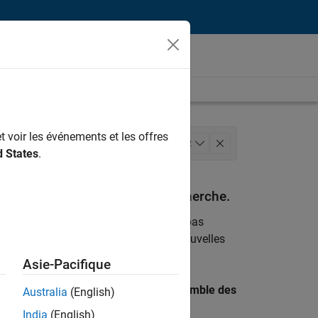
t voir les événements et les offres
Finances et opérations
+
2
d States
.
espondant à vos critères de recherche.
emploi
. Si malgré tout vous ne trouvez pas
ents
pour vous tenir au courant des nouvelles
Asie-Pacifique
 recherche par lieu pour trouver l’ensemble des
Australia
(English)
India
(English)