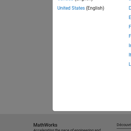
United States
(English)
F
F
I
I
MathWorks
Découvri
Accelerating the pace of engineering and