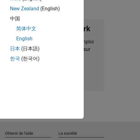
New Zealand
(English)
中国
ignez notre Talent Network
简体中文
English
des alertes pour des opportunités d'emploi
日本
(日本語)
alisées, des articles et des actualités sur
l'entreprise.
한국
(한국어)
Nous rejoindre
Obtenir de l'aide
La société