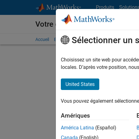
Passer au contenu
Produits
Solution
Votre carrière chez MathWorks
Sélectionner un 
Accueil
Explorer nos opportunités
Adresses de no
Choisissez un site web pour accéder 
FILTRER
locales. D’après votre position, no
United States
Actuell
Vous pou
Vous pouvez également sélectionner 
d'offre q
opportun
Amériques
Les desc
América Latina
(Español)
opportun
Canada
(English)