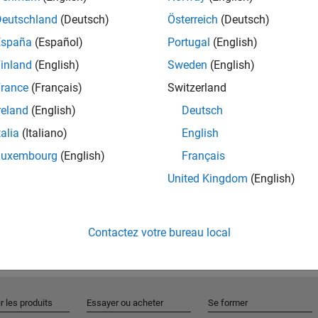
Deutschland
(Deutsch)
Österreich
(Deutsch)
España
(Español)
Portugal
(English)
Rejo
inland
(English)
Sweden
(English)
rance
(Français)
Switzerland
Recevez 
reland
(English)
Deutsch
personn
talia
(Italiano)
English
Luxembourg
(English)
Français
United Kingdom
(English)
Contactez votre bureau local
r les produits
Essayer ou acheter
Se former