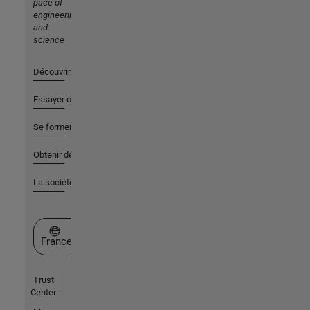
pace of
engineering
and
science
Découvrir les produits
Essayer ou acheter
Se former
Obtenir de l'aide
La société
Sélectionner un site web
France
Trust
Center