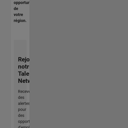
opportunités
de
votre
région.
Rejoignez
notre
Talent
Network
Recevez
des
alertes
pour
des
opportunités
d'emploi