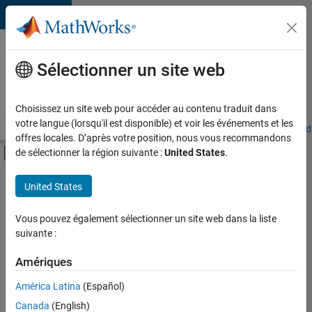
Passer au contenu
Votre
carrière
Sélectionner un site web
chez
MathWorks
Choisissez un site web pour accéder au contenu traduit dans
votre langue (lorsqu'il est disponible) et voir les événements et les
Accueil
Explorer nos opportunités
Adresses de nos bureaux
Étudi
offres locales. D’après votre position, nous vous recommandons
Activer/désactiver l'affichage du menu d
de sélectionner la région suivante :
United States
.
Contenu principal
FILTRER PAR
United States
Ventes pour l'éducation
+
6
Communication marketing
Vous pouvez également sélectionner un site web dans la liste
suivante :
Services marketing
Équipe Business Model
Amériques
Finances et opérations
Actuellement,
América Latina
(Español)
il n’y a
Ressources humaines
Canada
(English)
aucune