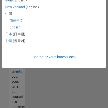
India
(English)
tout
vous
New Zealand
(English)
ne
中国
trouvez
简体中文
pas
d'offre
English
qui
日本
(日本語)
corresponde
한국
(한국어)
à vos
qualifications,
rejoignez
notre
Contactez votre bureau local
réseau
de
talents
pour
vous
tenir
au
courant
des
nouvelles