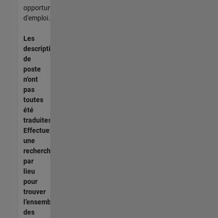
opportunités
d'emploi.
Les
descriptions
de
poste
n’ont
pas
toutes
été
traduites.
Effectuez
une
recherche
par
lieu
pour
trouver
l’ensemble
des