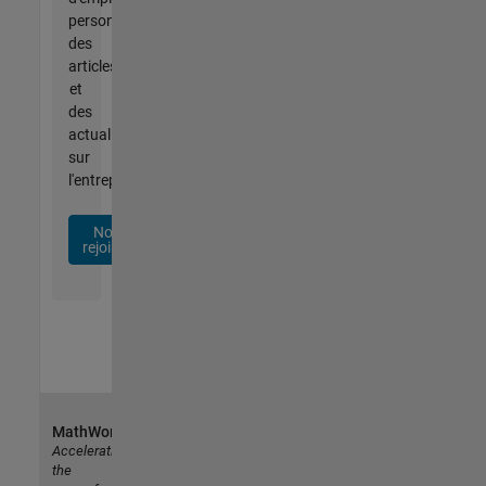
personnalisées,
des
articles
et
des
actualités
sur
l'entreprise.
Nous
rejoindre
MathWorks
Accelerating
the