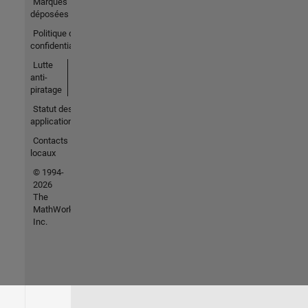
Marques
déposées
Politique de
confidentialité
Lutte
anti-
piratage
Statut des
applications
Contacts
locaux
© 1994-
2026
The
MathWorks,
Inc.