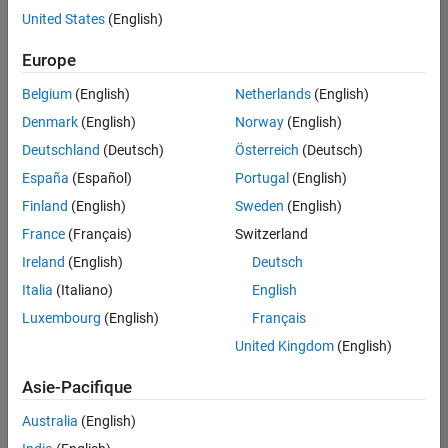
Juridique
offre
United States
(English)
d'emploi
disponible
Europe
correspondant
à vos
Belgium
(English)
Netherlands
(English)
critères
Denmark
(English)
Norway
(English)
de
recherche.
Deutschland
(Deutsch)
Österreich
(Deutsch)
Vous
España
(Español)
Portugal
(English)
pouvez
Finland
(English)
Sweden
(English)
élargir
France
(Français)
Switzerland
votre
recherche
Ireland
(English)
Deutsch
ou
Italia
(Italiano)
English
afficher
Luxembourg
(English)
Français
l’ensemble
des
United Kingdom
(English)
offres
Asie-Pacifique
d'emploi
.
Si
Australia
(English)
malgré