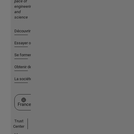
pace of
engineering
and
science
Découvrir les produits
Essayer ou acheter
Se former
Obtenir de l'aide
La société
Sélectionner un site web
France
Trust
Center