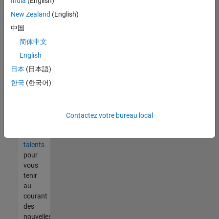
India
(English)
tout
vous
New Zealand
(English)
ne
中国
trouvez
简体中文
pas
d'offre
English
qui
日本
(日本語)
corresponde
한국
(한국어)
à vos
qualifications,
rejoignez
notre
Contactez votre bureau local
réseau
de
talents
pour
vous
tenir
au
courant
des
nouvelles