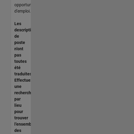
opportunités
d'emploi.
Les
descriptions
de
poste
n’ont
pas
toutes
été
traduites.
Effectuez
une
recherche
par
lieu
pour
trouver
l’ensemble
des