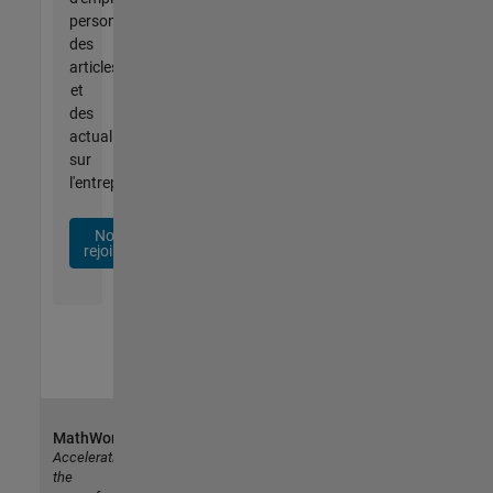
personnalisées,
des
articles
et
des
actualités
sur
l'entreprise.
Nous
rejoindre
MathWorks
Accelerating
the