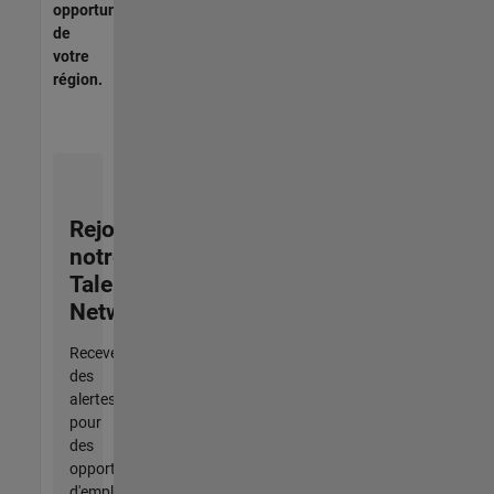
opportunités
de
votre
région.
Rejoignez
notre
Talent
Network
Recevez
des
alertes
pour
des
opportunités
d'emploi