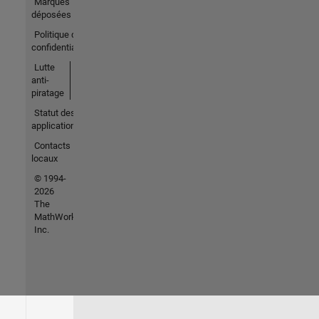
Marques
déposées
Politique de
confidentialité
Lutte
anti-
piratage
Statut des
applications
Contacts
locaux
© 1994-
2026
The
MathWorks,
Inc.