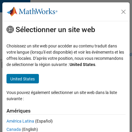
Passer au contenu
Votre
carrière
Sélectionner un site web
chez
MathWorks
Choisissez un site web pour accéder au contenu traduit dans
votre langue (lorsqu'il est disponible) et voir les événements et les
Accueil
Explorer nos opportunités
Adresses de nos bureaux
Étudi
offres locales. D’après votre position, nous vous recommandons
Activer/désactiver l'affichage du menu d
de sélectionner la région suivante :
United States
.
Contenu principal
FILTRER PAR
United States
Technologies de l’information
+
7
Support client
Vous pouvez également sélectionner un site web dans la liste
suivante :
Ventes pour l'éducation
Opérations commerciales
Amériques
Communication marketing
Actuellement,
América Latina
(Español)
il n’y a
Équipe Business Model
Canada
(English)
aucune