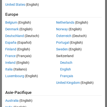
Finances et opérations
offre
United States
(English)
d'emploi
Juridique
disponible
Europe
correspondant
à vos
Belgium
(English)
Netherlands
(English)
critères
Denmark
(English)
Norway
(English)
de
recherche.
Deutschland
(Deutsch)
Österreich
(Deutsch)
Vous
España
(Español)
Portugal
(English)
pouvez
Finland
(English)
Sweden
(English)
élargir
France
(Français)
Switzerland
votre
recherche
Ireland
(English)
Deutsch
ou
Italia
(Italiano)
English
afficher
Luxembourg
(English)
Français
l’ensemble
des
United Kingdom
(English)
offres
Asie-Pacifique
d'emploi
.
Si
Australia
(English)
malgré