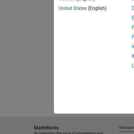
United States
(English)
F
F
I
I
MathWorks
Découvri
Accelerating the pace of engineering and