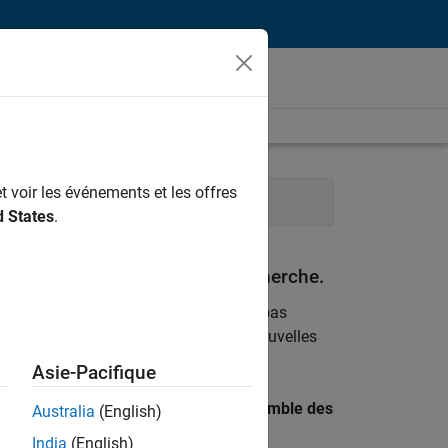
t voir les événements et les offres
arketing
Équipe Business Model
d States
.
espondant à vos critères de recherche.
emploi
. Si malgré tout vous ne trouvez pas
ents
pour vous tenir au courant des nouvelles
Asie-Pacifique
 recherche par lieu pour trouver l’ensemble des
Australia
(English)
India
(English)