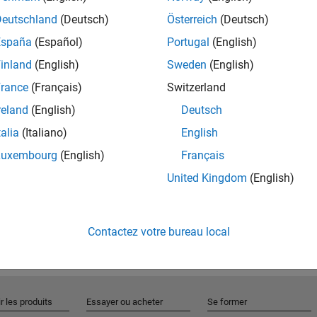
Deutschland
(Deutsch)
Österreich
(Deutsch)
España
(Español)
Portugal
(English)
Rejo
inland
(English)
Sweden
(English)
rance
(Français)
Switzerland
Recevez 
reland
(English)
Deutsch
personn
talia
(Italiano)
English
Luxembourg
(English)
Français
United Kingdom
(English)
Contactez votre bureau local
r les produits
Essayer ou acheter
Se former