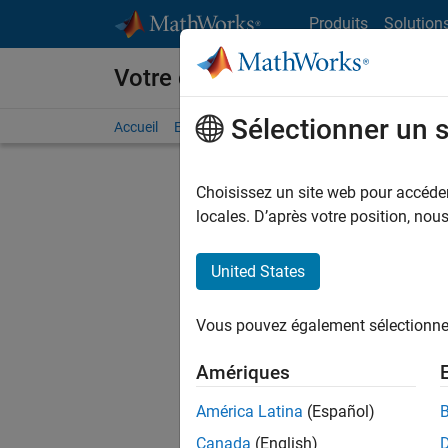
Passer au contenu
Produits
Solution
Votre carrière chez MathWorks
Sélectionner un 
Accueil
Explorer nos opportunités
Adresses de no
Choisissez un site web pour accéder 
locales. D’après votre position, no
United States
Actuell
Vous pou
Vous pouvez également sélectionner 
d'offre q
opportun
Amériques
Les desc
América Latina
(Español)
opportun
Canada
(English)