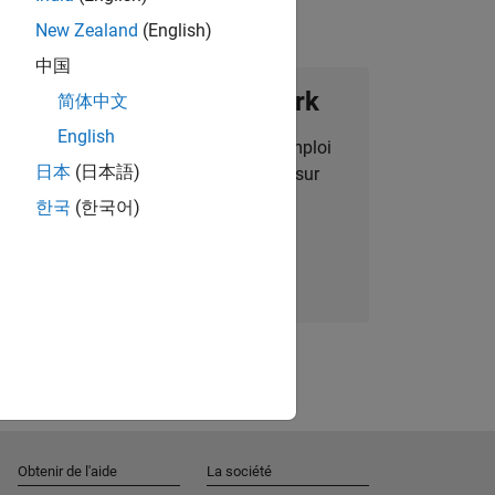
New Zealand
(English)
中国
ignez notre Talent Network
简体中文
English
des alertes pour des opportunités d'emploi
日本
(日本語)
alisées, des articles et des actualités sur
l'entreprise.
한국
(한국어)
Nous rejoindre
Obtenir de l'aide
La société