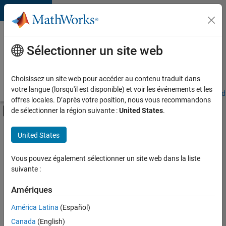
Passer au contenu
Votre
carrière
Sélectionner un site web
chez
MathWorks
Choisissez un site web pour accéder au contenu traduit dans
votre langue (lorsqu'il est disponible) et voir les événements et les
Accueil
Explorer nos opportunités
Adresses de nos bureaux
Étudi
offres locales. D’après votre position, nous vous recommandons
Activer/désactiver l'affichage du menu d
de sélectionner la région suivante :
United States
.
Contenu principal
FILTRER PAR
United States
Support client
+
2
Équipe Business Model
Vous pouvez également sélectionner un site web dans la liste
suivante :
Finances et opérations
Amériques
Actuellement,
América Latina
(Español)
il n’y a
Canada
(English)
aucune