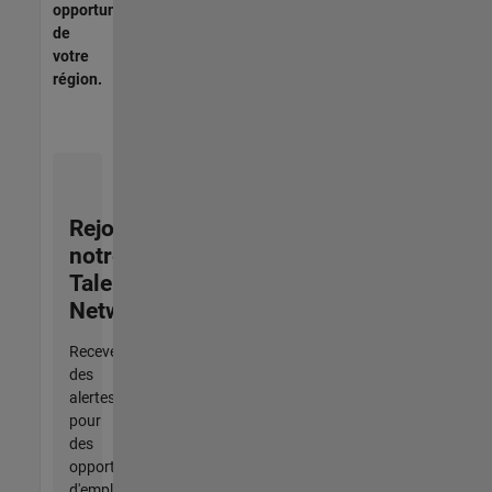
opportunités
de
votre
région.
Rejoignez
notre
Talent
Network
Recevez
des
alertes
pour
des
opportunités
d'emploi