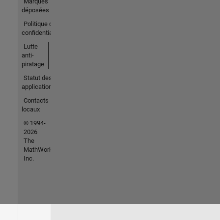
Marques
déposées
Politique de
confidentialité
Lutte
anti-
piratage
Statut des
applications
Contacts
locaux
© 1994-
2026
The
MathWorks,
Inc.