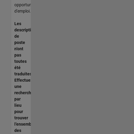
opportunités
d'emploi.
Les
descriptions
de
poste
n’ont
pas
toutes
été
traduites.
Effectuez
une
recherche
par
lieu
pour
trouver
l’ensemble
des