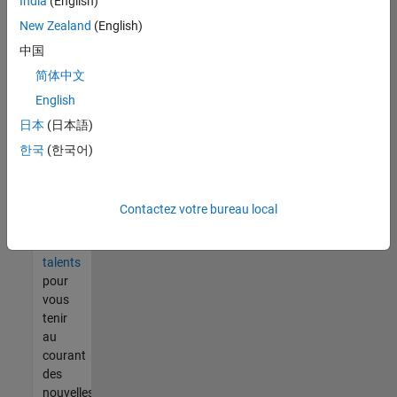
India
(English)
tout
vous
New Zealand
(English)
ne
中国
trouvez
简体中文
pas
d'offre
English
qui
日本
(日本語)
corresponde
한국
(한국어)
à vos
qualifications,
rejoignez
notre
Contactez votre bureau local
réseau
de
talents
pour
vous
tenir
au
courant
des
nouvelles