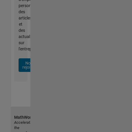
personnalisées,
des
articles
et
des
actualités
sur
l'entreprise.
Nous
rejoindre
MathWorks
Accelerating
the