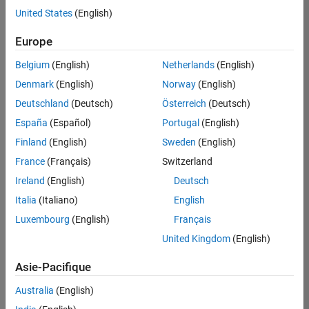
offre
United States
(English)
d'emploi
disponible
Europe
correspondant
à vos
Belgium
(English)
Netherlands
(English)
critères
Denmark
(English)
Norway
(English)
de
recherche.
Deutschland
(Deutsch)
Österreich
(Deutsch)
Vous
España
(Español)
Portugal
(English)
pouvez
Finland
(English)
Sweden
(English)
élargir
France
(Français)
Switzerland
votre
recherche
Ireland
(English)
Deutsch
ou
Italia
(Italiano)
English
afficher
Luxembourg
(English)
Français
l’ensemble
des
United Kingdom
(English)
offres
Asie-Pacifique
d'emploi
.
Si
Australia
(English)
malgré