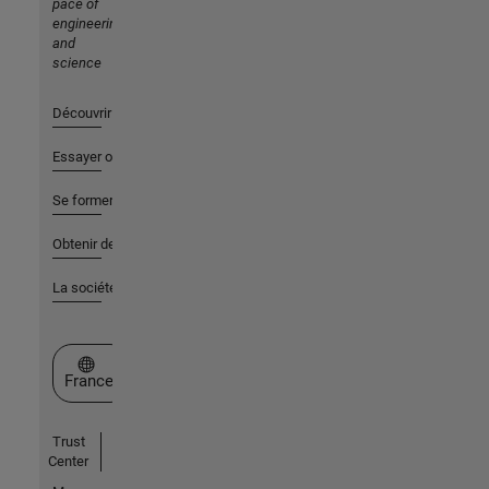
pace of
engineering
and
science
Découvrir les produits
Essayer ou acheter
Se former
Obtenir de l'aide
La société
Sélectionner un site web
France
Trust
Center