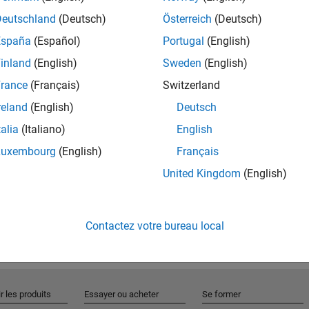
Deutschland
(Deutsch)
Österreich
(Deutsch)
España
(Español)
Portugal
(English)
Rejo
inland
(English)
Sweden
(English)
rance
(Français)
Switzerland
Recevez 
reland
(English)
Deutsch
personn
talia
(Italiano)
English
Luxembourg
(English)
Français
United Kingdom
(English)
Contactez votre bureau local
r les produits
Essayer ou acheter
Se former