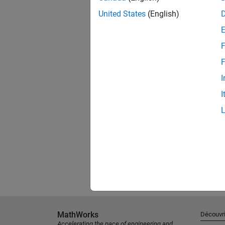
United States
(English)
F
F
I
I
MathWorks
Découvri
Accelerating the pace of engineering and