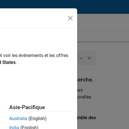
t voir les événements et les offres
arketing
Équipe Business Model
+
1
d States
.
espondant à vos critères de recherche.
emploi
. Si malgré tout vous ne trouvez pas
ents
pour vous tenir au courant des nouvelles
Asie-Pacifique
 recherche par lieu pour trouver l’ensemble des
Australia
(English)
India
(English)