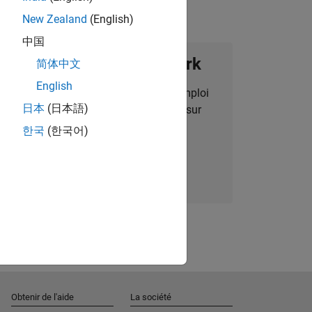
New Zealand
(English)
中国
ignez notre Talent Network
简体中文
English
des alertes pour des opportunités d'emploi
日本
(日本語)
alisées, des articles et des actualités sur
l'entreprise.
한국
(한국어)
Nous rejoindre
Obtenir de l'aide
La société