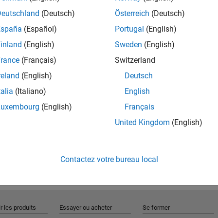
Deutschland
(Deutsch)
Österreich
(Deutsch)
España
(Español)
Portugal
(English)
Rejo
inland
(English)
Sweden
(English)
rance
(Français)
Switzerland
Recevez 
reland
(English)
Deutsch
personn
talia
(Italiano)
English
Luxembourg
(English)
Français
United Kingdom
(English)
Contactez votre bureau local
r les produits
Essayer ou acheter
Se former