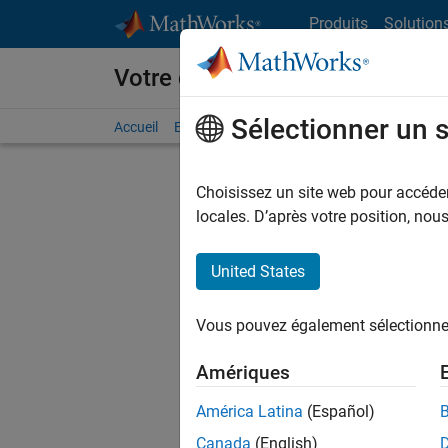
Passer au contenu
Produits
Solution
Votre carrière chez MathWorks
Sélectionner un 
Accueil
Explorer nos opportunités
Adresses de no
Choisissez un site web pour accéder 
FILTRER
locales. D’après votre position, no
United States
Actuell
Vous pou
Vous pouvez également sélectionner 
d'offre q
opportun
Amériques
Les desc
América Latina
(Español)
opportun
Canada
(English)