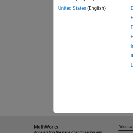
United States
(English)
F
F
I
I
MathWorks
Découvri
Accelerating the pace of engineering and