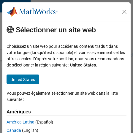
Passer au contenu
Votre
carrière
Sélectionner un site web
chez
MathWorks
Choisissez un site web pour accéder au contenu traduit dans
votre langue (lorsqu'il est disponible) et voir les événements et les
Accueil
Explorer nos opportunités
Adresses de nos bureaux
Étudi
offres locales. D’après votre position, nous vous recommandons
Activer/désactiver l'affichage du menu d
de sélectionner la région suivante :
United States
.
Contenu principal
FILTRER PAR
United States
Technologies de l’information
+
6
Ventes internes
Vous pouvez également sélectionner un site web dans la liste
suivante :
Services marketing
Équipe Business Model
Amériques
Finances et opérations
Actuellement,
América Latina
(Español)
il n’y a
Juridique
Canada
(English)
aucune