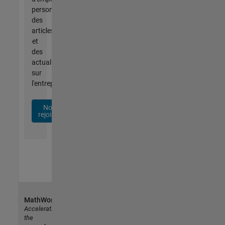
personnalisées,
des
articles
et
des
actualités
sur
l'entreprise.
Nous
rejoindre
MathWorks
Accelerating
the