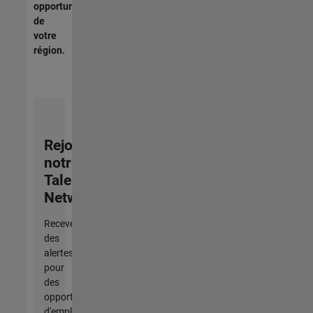
opportunités
de
votre
région.
Rejoignez
notre
Talent
Network
Recevez
des
alertes
pour
des
opportunités
d'emploi