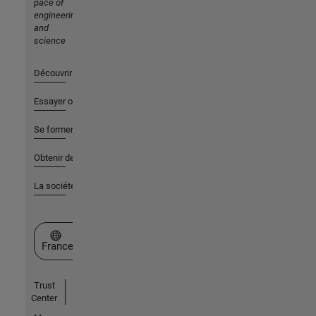
pace of
engineering
and
science
Découvrir les produits
Essayer ou acheter
Se former
Obtenir de l'aide
La société
Sélectionner un site web
France
Trust
Center