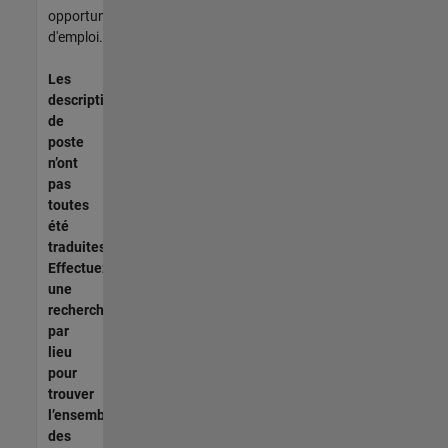
opportunités
d'emploi.
Les
descriptions
de
poste
n’ont
pas
toutes
été
traduites.
Effectuez
une
recherche
par
lieu
pour
trouver
l’ensemble
des