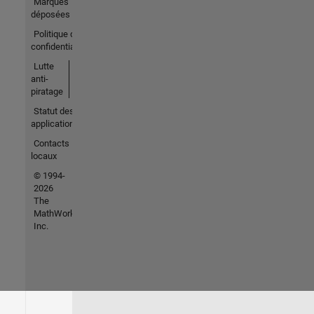
Marques
déposées
Politique de
confidentialité
Lutte
anti-
piratage
Statut des
applications
Contacts
locaux
© 1994-
2026
The
MathWorks,
Inc.