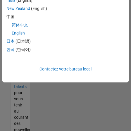
India
(English)
tout
vous
New Zealand
(English)
ne
中国
trouvez
简体中文
pas
d'offre
English
qui
日本
(日本語)
corresponde
한국
(한국어)
à vos
qualifications,
rejoignez
notre
Contactez votre bureau local
réseau
de
talents
pour
vous
tenir
au
courant
des
nouvelles