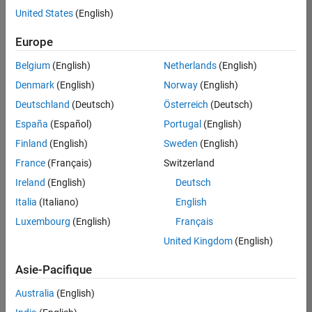
Services administratifs
offre
United States
(English)
d'emploi
disponible
Europe
correspondant
à vos
Belgium
(English)
Netherlands
(English)
critères
Denmark
(English)
Norway
(English)
de
recherche.
Deutschland
(Deutsch)
Österreich
(Deutsch)
Vous
España
(Español)
Portugal
(English)
pouvez
Finland
(English)
Sweden
(English)
élargir
France
(Français)
Switzerland
votre
recherche
Ireland
(English)
Deutsch
ou
Italia
(Italiano)
English
afficher
Luxembourg
(English)
Français
l’ensemble
des
United Kingdom
(English)
offres
Asie-Pacifique
d'emploi
.
Si
Australia
(English)
malgré