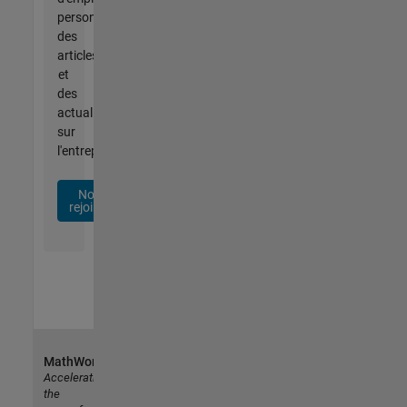
personnalisées,
des
articles
et
des
actualités
sur
l'entreprise.
Nous
rejoindre
MathWorks
Accelerating
the