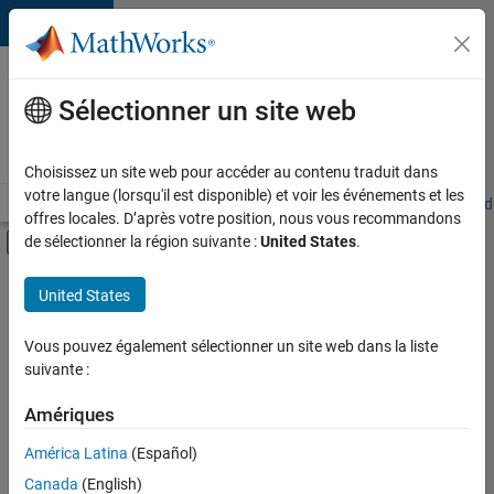
Passer au contenu
Votre
carrière
Sélectionner un site web
chez
MathWorks
Choisissez un site web pour accéder au contenu traduit dans
votre langue (lorsqu'il est disponible) et voir les événements et les
Accueil
Explorer nos opportunités
Adresses de nos bureaux
Étudi
offres locales. D’après votre position, nous vous recommandons
Activer/désactiver l'affichage du menu d
de sélectionner la région suivante :
United States
.
Contenu principal
FILTRER PAR
United States
Services marketing
+
4
Équipe Business Model
Vous pouvez également sélectionner un site web dans la liste
suivante :
Ressources humaines
Juridique
Amériques
Services administratifs
Actuellement,
América Latina
(Español)
il n’y a
Canada
(English)
aucune