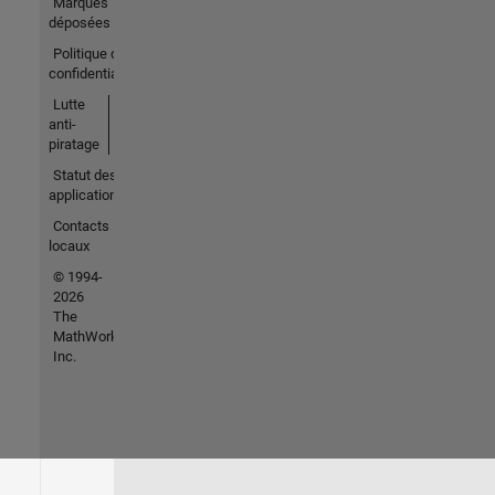
Marques
déposées
Politique de
confidentialité
Lutte
anti-
piratage
Statut des
applications
Contacts
locaux
© 1994-
2026
The
MathWorks,
Inc.