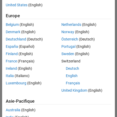
offre
United States
(English)
d'emploi
disponible
Europe
correspondant
à vos
Belgium
(English)
Netherlands
(English)
critères
Denmark
(English)
Norway
(English)
de
recherche.
Deutschland
(Deutsch)
Österreich
(Deutsch)
Vous
España
(Español)
Portugal
(English)
pouvez
Finland
(English)
Sweden
(English)
élargir
France
(Français)
Switzerland
votre
recherche
Ireland
(English)
Deutsch
ou
Italia
(Italiano)
English
afficher
Luxembourg
(English)
Français
l’ensemble
des
United Kingdom
(English)
offres
Asie-Pacifique
d'emploi
.
Si
Australia
(English)
malgré