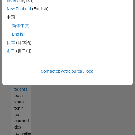
India
(English)
tout
vous
New Zealand
(English)
ne
中国
trouvez
简体中文
pas
d'offre
English
qui
日本
(日本語)
corresponde
한국
(한국어)
à vos
qualifications,
rejoignez
notre
Contactez votre bureau local
réseau
de
talents
pour
vous
tenir
au
courant
des
nouvelles