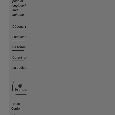
pace of
engineering
and
science
Découvrir les produits
Essayer ou acheter
Se former
Obtenir de l'aide
La société
Sélectionner un site web
France
Trust
Center