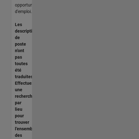
opportunités
d'emploi.
Les
descriptions
de
poste
n’ont
pas
toutes
été
traduites.
Effectuez
une
recherche
par
lieu
pour
trouver
l’ensemble
des