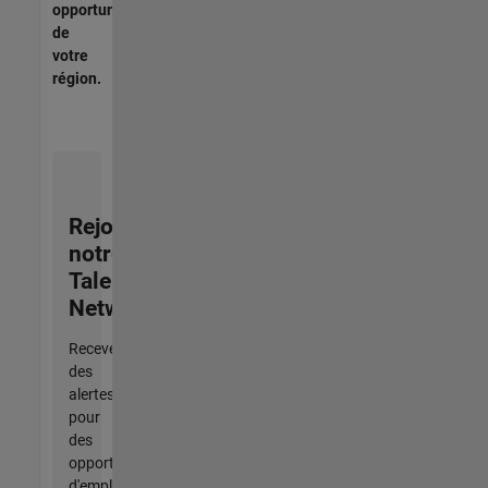
opportunités
de
votre
région.
Rejoignez
notre
Talent
Network
Recevez
des
alertes
pour
des
opportunités
d'emploi