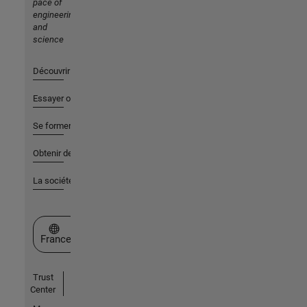
pace of
engineering
and
science
Découvrir les produits
Essayer ou acheter
Se former
Obtenir de l'aide
La société
Sélectionner un site web
France
Trust
Center