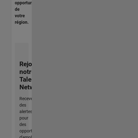
opportunités
de
votre
région.
Rejoignez
notre
Talent
Network
Recevez
des
alertes
pour
des
opportunités
d'emploi