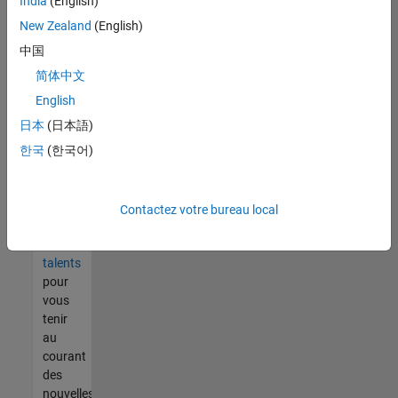
India
(English)
tout
vous
New Zealand
(English)
ne
中国
trouvez
简体中文
pas
d'offre
English
qui
日本
(日本語)
corresponde
한국
(한국어)
à vos
qualifications,
rejoignez
notre
Contactez votre bureau local
réseau
de
talents
pour
vous
tenir
au
courant
des
nouvelles