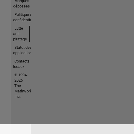
Marques
déposées
Politique de
confidentialité
Lutte
anti-
piratage
Statut des
applications
Contacts
locaux
© 1994-
2026
The
MathWorks,
Inc.