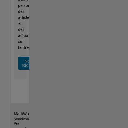
personnalisées,
des
articles
et
des
actualités
sur
l'entreprise.
Nous
rejoindre
MathWorks
Accelerating
the