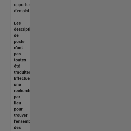
opportunités
d'emploi.
Les
descriptions
de
poste
n’ont
pas
toutes
été
traduites.
Effectuez
une
recherche
par
lieu
pour
trouver
l’ensemble
des