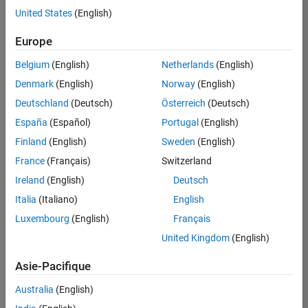
offre
United States
(English)
d'emploi
disponible
Europe
correspondant
à vos
Belgium
(English)
Netherlands
(English)
critères
Denmark
(English)
Norway
(English)
de
recherche.
Deutschland
(Deutsch)
Österreich
(Deutsch)
Vous
España
(Español)
Portugal
(English)
pouvez
Finland
(English)
Sweden
(English)
élargir
France
(Français)
Switzerland
votre
recherche
Ireland
(English)
Deutsch
ou
Italia
(Italiano)
English
afficher
Luxembourg
(English)
Français
l’ensemble
des
United Kingdom
(English)
offres
Asie-Pacifique
d'emploi
.
Si
Australia
(English)
malgré