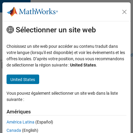
Passer au contenu
Votre
carrière
Sélectionner un site web
chez
MathWorks
Choisissez un site web pour accéder au contenu traduit dans
votre langue (lorsqu'il est disponible) et voir les événements et les
Accueil
Explorer nos opportunités
Adresses de nos bureaux
Étudi
offres locales. D’après votre position, nous vous recommandons
Activer/désactiver l'affichage du menu d
de sélectionner la région suivante :
United States
.
Contenu principal
FILTRER PAR
United States
Opérations commerciales
+
2
Finances et opérations
Vous pouvez également sélectionner un site web dans la liste
suivante :
Ressources humaines
Amériques
Actuellement,
América Latina
(Español)
il n’y a
Canada
(English)
aucune