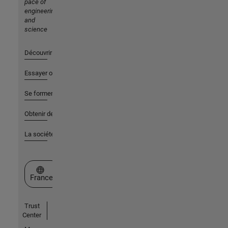
pace of
engineering
and
science
Découvrir les produits
Essayer ou acheter
Se former
Obtenir de l'aide
La société
Sélectionner un site web
France
Trust
Center