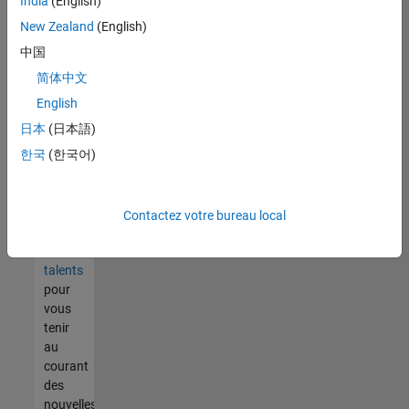
India
(English)
tout
vous
New Zealand
(English)
ne
中国
trouvez
简体中文
pas
d'offre
English
qui
日本
(日本語)
corresponde
한국
(한국어)
à vos
qualifications,
rejoignez
notre
Contactez votre bureau local
réseau
de
talents
pour
vous
tenir
au
courant
des
nouvelles