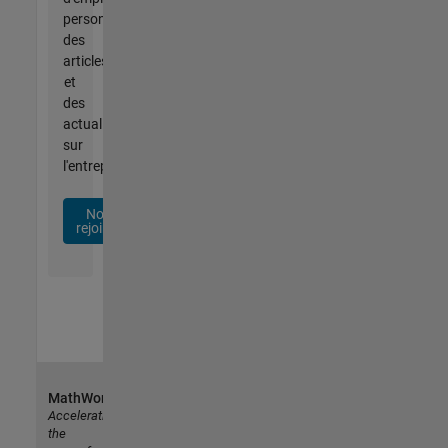
personnalisées,
des
articles
et
des
actualités
sur
l'entreprise.
Nous
rejoindre
MathWorks
Accelerating
the