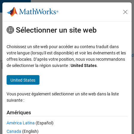
Passer au contenu
Votre
carrière
Sélectionner un site web
chez
MathWorks
Choisissez un site web pour accéder au contenu traduit dans
votre langue (lorsqu'il est disponible) et voir les événements et les
Accueil
Explorer nos opportunités
Adresses de nos bureaux
Étudi
offres locales. D’après votre position, nous vous recommandons
Activer/désactiver l'affichage du menu d
de sélectionner la région suivante :
United States
.
Contenu principal
FILTRER PAR
United States
Opérations commerciales
+
3
Services marketing
Vous pouvez également sélectionner un site web dans la liste
suivante :
Ressources humaines
Juridique
Amériques
Actuellement,
América Latina
(Español)
il n’y a
Canada
(English)
aucune