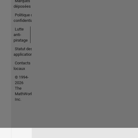
Marques
déposées
Politique de
confidentialité
Lutte
anti-
piratage
Statut des
applications
Contacts
locaux
© 1994-
2026
The
MathWorks,
Inc.