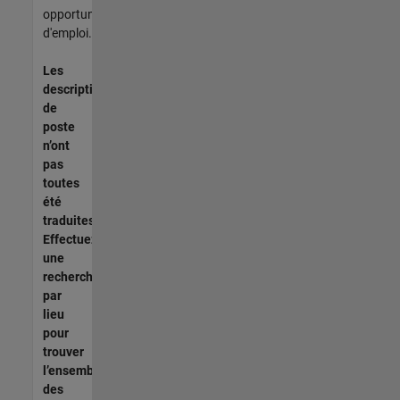
opportunités
d'emploi.
Les
descriptions
de
poste
n’ont
pas
toutes
été
traduites.
Effectuez
une
recherche
par
lieu
pour
trouver
l’ensemble
des