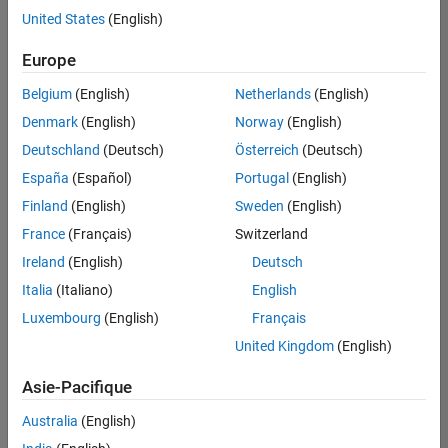
offre
United States
(English)
d'emploi
disponible
Europe
correspondant
à vos
Belgium
(English)
Netherlands
(English)
critères
Denmark
(English)
Norway
(English)
de
recherche.
Deutschland
(Deutsch)
Österreich
(Deutsch)
Vous
España
(Español)
Portugal
(English)
pouvez
Finland
(English)
Sweden
(English)
élargir
France
(Français)
Switzerland
votre
recherche
Ireland
(English)
Deutsch
ou
Italia
(Italiano)
English
afficher
Luxembourg
(English)
Français
l’ensemble
des
United Kingdom
(English)
offres
Asie-Pacifique
d'emploi
.
Si
Australia
(English)
malgré