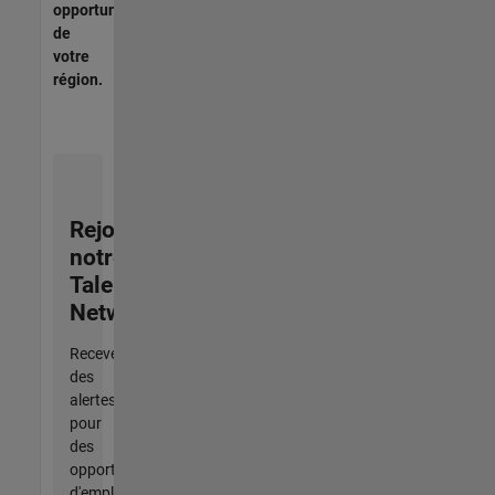
opportunités
de
votre
région.
Rejoignez
notre
Talent
Network
Recevez
des
alertes
pour
des
opportunités
d'emploi