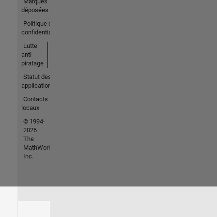
Marques
déposées
Politique de
confidentialité
Lutte
anti-
piratage
Statut des
applications
Contacts
locaux
© 1994-
2026
The
MathWorks,
Inc.