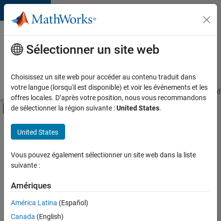
Passer au contenu
Votre
carrière
Sélectionner un site web
chez
MathWorks
Choisissez un site web pour accéder au contenu traduit dans
votre langue (lorsqu'il est disponible) et voir les événements et les
Accueil
Explorer nos opportunités
Adresses de nos bureaux
Étudi
offres locales. D’après votre position, nous vous recommandons
Activer/désactiver l'affichage du menu d
de sélectionner la région suivante :
United States
.
Contenu principal
FILTRER PAR
United States
Globalisation
+
1
Rédaction technique
Vous pouvez également sélectionner un site web dans la liste
suivante :
Amériques
Actuellement,
América Latina
(Español)
il n’y a
Canada
(English)
aucune