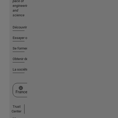
pace of
engineering
and
science
Découvrir les produits
Essayer ou acheter
Se former
Obtenir de l'aide
La société
Sélectionner un site web
France
Trust
Center