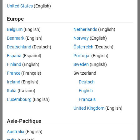
offre
United States
(English)
d'emploi
disponible
Europe
correspondant
à vos
Belgium
(English)
Netherlands
(English)
critères
Denmark
(English)
Norway
(English)
de
recherche.
Deutschland
(Deutsch)
Österreich
(Deutsch)
Vous
España
(Español)
Portugal
(English)
pouvez
Finland
(English)
Sweden
(English)
élargir
France
(Français)
Switzerland
votre
recherche
Ireland
(English)
Deutsch
ou
Italia
(Italiano)
English
afficher
Luxembourg
(English)
Français
l’ensemble
des
United Kingdom
(English)
offres
Asie-Pacifique
d'emploi
.
Si
Australia
(English)
malgré