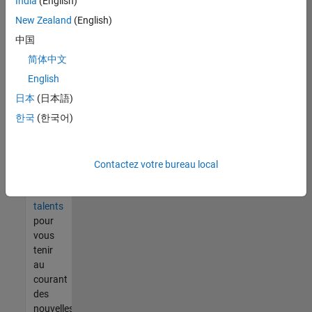
India
(English)
tout
vous
New Zealand
(English)
ne
中国
trouvez
简体中文
pas
d'offre
English
qui
日本
(日本語)
corresponde
한국
(한국어)
à vos
qualifications,
rejoignez
notre
Contactez votre bureau local
réseau
de
talents
pour
vous
tenir
au
courant
des
nouvelles