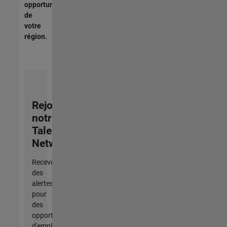
opportunités
de
votre
région.
Rejoignez
notre
Talent
Network
Recevez
des
alertes
pour
des
opportunités
d'emploi