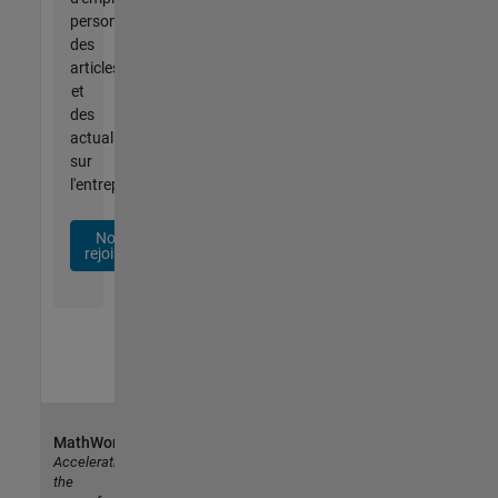
personnalisées,
des
articles
et
des
actualités
sur
l'entreprise.
Nous
rejoindre
MathWorks
Accelerating
the