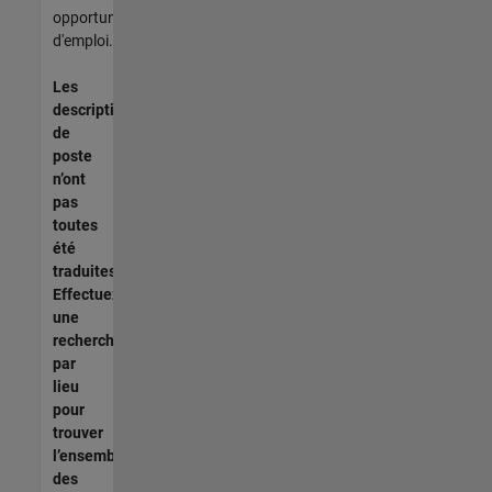
opportunités
d'emploi.
Les
descriptions
de
poste
n’ont
pas
toutes
été
traduites.
Effectuez
une
recherche
par
lieu
pour
trouver
l’ensemble
des