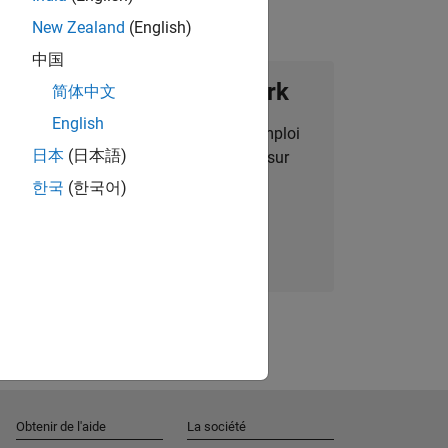
New Zealand
(English)
中国
ignez notre Talent Network
简体中文
English
des alertes pour des opportunités d'emploi
日本
(日本語)
alisées, des articles et des actualités sur
l'entreprise.
한국
(한국어)
Nous rejoindre
Obtenir de l'aide
La société