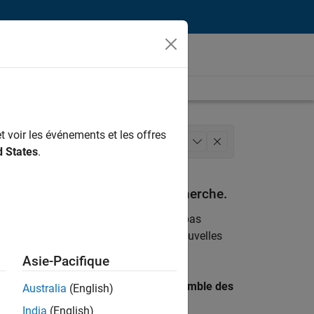
t voir les événements et les offres
ierie des versions
+
1
d States
.
espondant à vos critères de recherche.
emploi
. Si malgré tout vous ne trouvez pas
ents
pour vous tenir au courant des nouvelles
Asie-Pacifique
 recherche par lieu pour trouver l’ensemble des
Australia
(English)
India
(English)