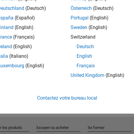
Deutschland
(Deutsch)
Österreich
(Deutsch)
España
(Español)
Portugal
(English)
Rejo
inland
(English)
Sweden
(English)
rance
(Français)
Switzerland
Recevez 
reland
(English)
Deutsch
personn
talia
(Italiano)
English
Luxembourg
(English)
Français
United Kingdom
(English)
Contactez votre bureau local
r les produits
Essayer ou acheter
Se former