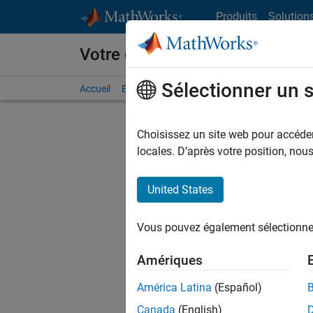
Passer au contenu
Produits
Solution
Votre carrière chez MathWorks
Sélectionner un 
Accueil
Explorer nos opportunités
Adresses de no
Choisissez un site web pour accéder 
FILTRER
locales. D’après votre position, no
United States
Actuell
Vous pou
Vous pouvez également sélectionner 
d'offre q
opportun
Amériques
Les desc
América Latina
(Español)
opportun
Canada
(English)