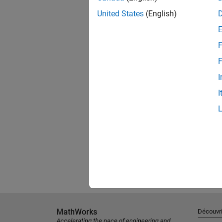
United States
(English)
F
F
I
I
MathWorks
Découvri
Accelerating the pace of engineering and