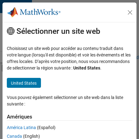
Passer au contenu
Votre
carrière
Sélectionner un site web
chez
MathWorks
Choisissez un site web pour accéder au contenu traduit dans
votre langue (lorsqu'il est disponible) et voir les événements et les
Accueil
Explorer nos opportunités
Adresses de nos bureaux
Étudi
offres locales. D’après votre position, nous vous recommandons
Activer/désactiver l'affichage du menu d
de sélectionner la région suivante :
United States
.
Contenu principal
FILTRER PAR
United States
Applications et outils commerciaux
+
5
Technologies de l’information
Vous pouvez également sélectionner un site web dans la liste
suivante :
Développement de produits
Gestion des programmes
Amériques
Ingénierie de la qualité
América Latina
(Español)
Trier par
Applications et services web
Canada
(English)