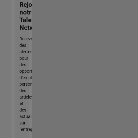
Rejoignez
notre
Talent
Network
Recevez
des
alertes
pour
des
opportunités
d'emploi
personnalisées,
des
articles
et
des
actualités
sur
l'entreprise.