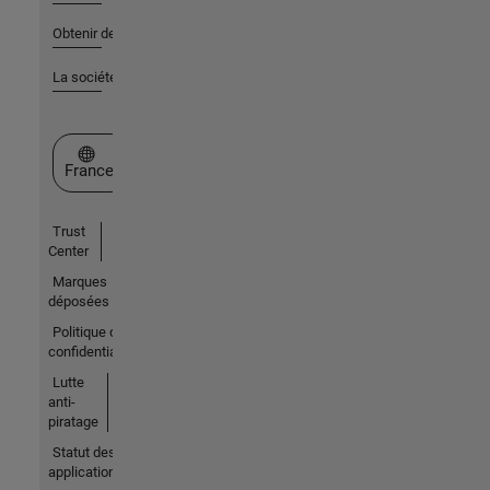
Obtenir de l'aide
La société
Sélectionner un site web
France
Trust
Center
Marques
déposées
Politique de
confidentialité
Lutte
anti-
piratage
Statut des
applications