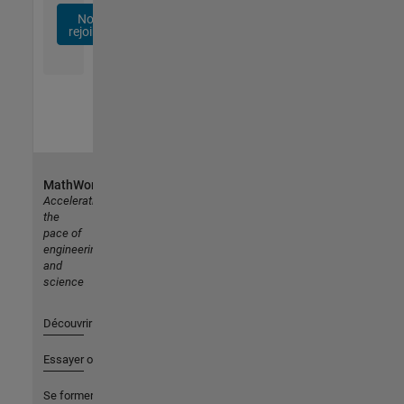
Nous
rejoindre
MathWorks
Accelerating
the
pace of
engineering
and
science
Découvrir les produits
Essayer ou acheter
Se former