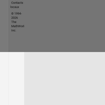
Contacts
locaux
© 1994-
2026
The
MathWorks,
Inc.