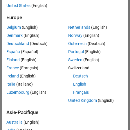
United States
(English)
Enregistrer
les offres
d’emploi
sélectionnées
Europe
Belgium
(English)
Netherlands
(English)
Les
Denmark
(English)
Norway
(English)
descriptions
Deutschland
(Deutsch)
Österreich
(Deutsch)
de
España
(Español)
Portugal
(English)
poste
n’ont
Finland
(English)
Sweden
(English)
pas
France
(Français)
Switzerland
toutes
Ireland
(English)
Deutsch
été
traduites.
Italia
(Italiano)
English
Effectuez
Luxembourg
(English)
Français
une
United Kingdom
(English)
recherche
par
Asie-Pacifique
lieu
pour
Australia
(English)
trouver