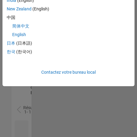
India
(English)
l’ensemble
New Zealand
(English)
des
opportunités
中国
de
简体中文
votre
English
région.
日本
(日本語)
한국
(한국어)
Senior Software Quality Engineer
Senior
Software
Quality
Engineer
Contactez votre bureau local
FR-Meudon
|
Ingénierie de la
qualité |
Expérimenté(e)
Résultats
1- 1 de
1