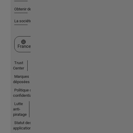
Obtenir de l'aide
La société
Sélectionner un site web
France
Trust
Center
Marques
déposées
Politique de
confidentialité
Lutte
anti-
piratage
Statut des
applications