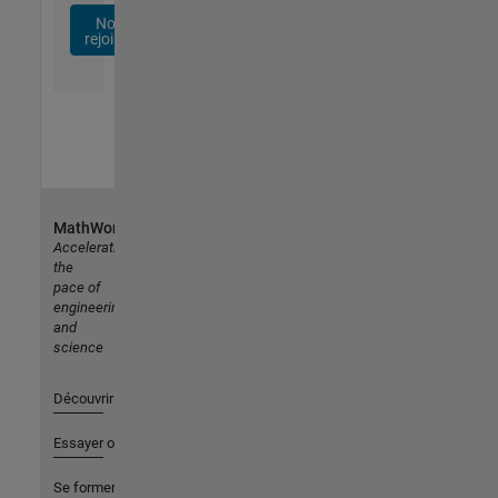
Nous
rejoindre
MathWorks
Accelerating
the
pace of
engineering
and
science
Découvrir les produits
Essayer ou acheter
Se former