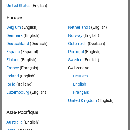
United States
(English)
Enregistrer
les offres
d’emploi
sélectionnées
Europe
Belgium
(English)
Netherlands
(English)
Les
Denmark
(English)
Norway
(English)
descriptions
Deutschland
(Deutsch)
Österreich
(Deutsch)
de
España
(Español)
Portugal
(English)
poste
n’ont
Finland
(English)
Sweden
(English)
pas
France
(Français)
Switzerland
toutes
Ireland
(English)
Deutsch
été
traduites.
Italia
(Italiano)
English
Effectuez
Luxembourg
(English)
Français
une
United Kingdom
(English)
recherche
par
Asie-Pacifique
lieu
pour
Australia
(English)
trouver