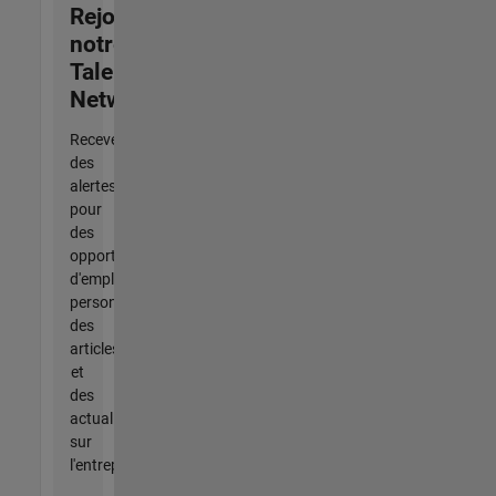
Rejoignez
notre
Talent
Network
Recevez
des
alertes
pour
des
opportunités
d'emploi
personnalisées,
des
articles
et
des
actualités
sur
l'entreprise.