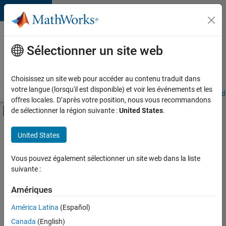
Passer au contenu
Votre
carrière
Sélectionner un site web
chez
MathWorks
Choisissez un site web pour accéder au contenu traduit dans
votre langue (lorsqu'il est disponible) et voir les événements et les
Accueil
Explorer nos opportunités
Adresses de nos bureaux
Étudi
offres locales. D’après votre position, nous vous recommandons
Activer/désactiver l'affichage du menu d
de sélectionner la région suivante :
United States
.
Contenu principal
FILTRER PAR
United States
Programme destiné aux nouvelles carrières (EDG)
+
5
Applications et outils commerciaux
Vous pouvez également sélectionner un site web dans la liste
suivante :
Gestion des programmes
Ingénierie de la qualité
Amériques
Rédaction technique
América Latina
(Español)
Trier par
Applications et services web
Canada
(English)