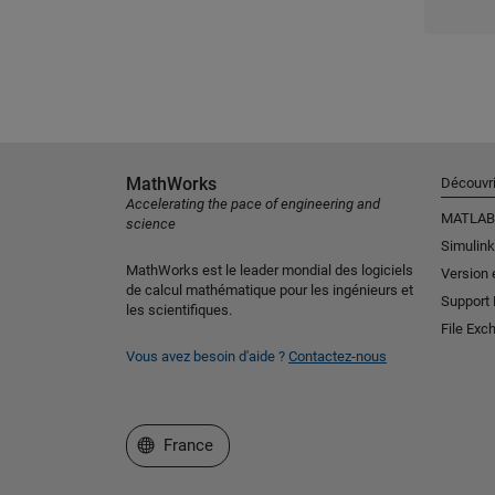
MathWorks
Découvri
Accelerating the pace of engineering and
MATLAB
science
Simulink
MathWorks est le leader mondial des logiciels
Version 
de calcul mathématique pour les ingénieurs et
Support
les scientifiques.
File Exc
Vous avez besoin d'aide ?
Contactez-nous
Sélectionner un site web
France