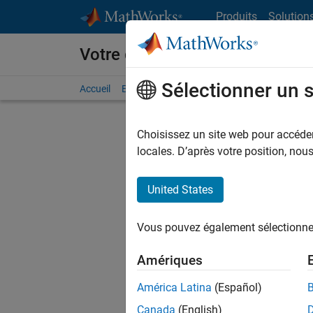
Passer au contenu
Produits
Solution
Votre carrière chez MathWorks
Sélectionner un 
Accueil
Explorer nos opportunités
Adresses de no
Choisissez un site web pour accéder 
FILTRER
locales. D’après votre position, no
United States
Trier p
Vous pouvez également sélectionner 
Enregistr
Amériques
América Latina
(Español)
Les desc
Canada
(English)