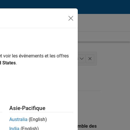
t voir les événements et les offres
nfrastructure et architecture
+
4
d States
.
s versions
Rédaction technique
Asie-Pacifique
Australia
(English)
 recherche par lieu pour trouver l’ensemble des
India
(English)