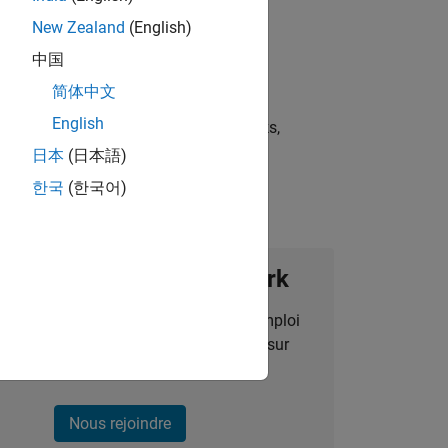
New Zealand
(English)
中国
简体中文
English
st strategies, scalable test frameworks,
日本
(日本語)
한국
(한국어)
ignez notre Talent Network
des alertes pour des opportunités d'emploi
alisées, des articles et des actualités sur
l'entreprise.
Nous rejoindre