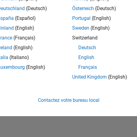
ités de votre région.
Deutschland
(Deutsch)
Österreich
(Deutsch)
España
(Español)
Portugal
(English)
or Software Quality Engineer
Senior Software Quality Engineer
inland
(English)
Sweden
(English)
FR-Meudon
| Ingénierie de la qualité | Expérimenté(e)
rance
(Français)
Switzerland
Leverage your C/C++ development skills to design and develop te
automated test suites, Hands-on testing for Polyspace.
reland
(English)
Deutsch
talia
(Italiano)
English
ltats 1- 1 de
1
Luxembourg
(English)
Français
United Kingdom
(English)
Rejo
Recevez 
Contactez votre bureau local
personn