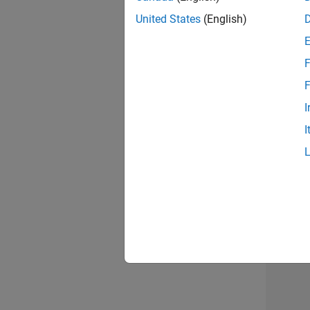
opportun
United States
(English)
Seni
F
F
I
I
Résu