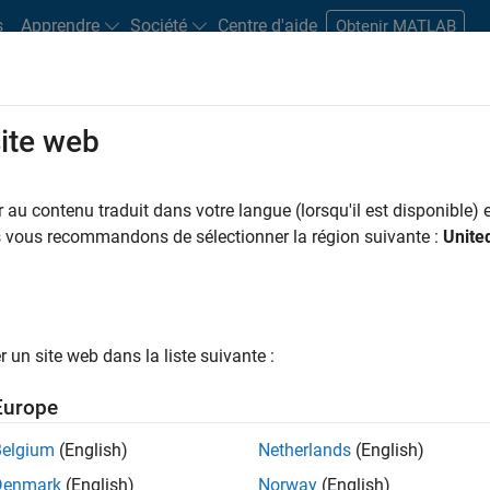
s
Apprendre
Société
Centre d'aide
Obtenir MATLAB
site web
s bureaux
Étudiants et carrières
Ressources
Compte candidat
au contenu traduit dans votre langue (lorsqu'il est disponible) e
 PAR
Programme destiné aux nouvelles carrières (EDG)
Applications et outils commerciaux
I
us vous recommandons de sélectionner la région suivante :
Unite
Développement de produits
Ingénierie de la qualité
Ingénierie de
ar
un site web dans la liste suivante :
er les offres d’emploi
sélectionnées
Europe
Belgium
(English)
Netherlands
(English)
riptions de poste n’ont pas toutes été traduites. Effectuez une
Denmark
(English)
Norway
(English)