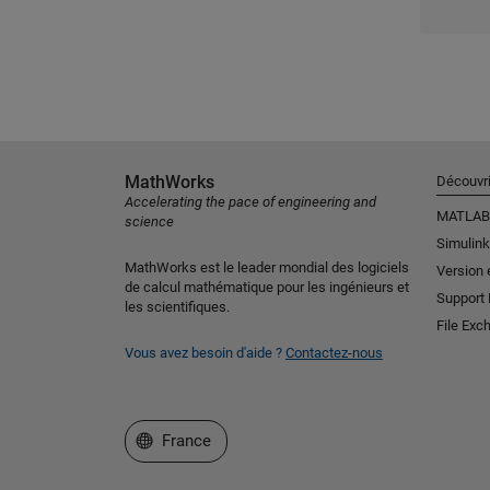
MathWorks
Découvri
Accelerating the pace of engineering and
MATLAB
science
Simulink
MathWorks est le leader mondial des logiciels
Version 
de calcul mathématique pour les ingénieurs et
Support
les scientifiques.
File Exc
Vous avez besoin d'aide ?
Contactez-nous
Sélectionner un site web
France