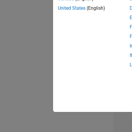
opportun
United States
(English)
Seni
F
F
I
I
Résu