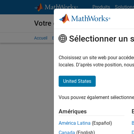
Passer au contenu
Produits
Solution
Votre carrière chez MathWorks
Sélectionner un 
Accueil
Explorer nos opportunités
Adresses de no
Choisissez un site web pour accéder 
FILTRER
locales. D’après votre position, no
United States
Trier p
Vous pouvez également sélectionner 
Enregistr
Amériques
América Latina
(Español)
Les desc
Canada
(English)