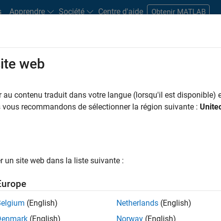
s
Apprendre
Société
Centre d'aide
Obtenir MATLAB
site web
s bureaux
Étudiants et carrières
Ressources
Compte candidat
au contenu traduit dans votre langue (lorsqu'il est disponible) e
 PAR
Applications et outils commerciaux
Ingénierie de la qualité
Ingénierie
us vous recommandons de sélectionner la région suivante :
Unite
Applications et services web
ar
un site web dans la liste suivante :
er les offres d’emploi
sélectionnées
Europe
Belgium
(English)
Netherlands
(English)
riptions de poste n’ont pas toutes été traduites. Effectuez une
Denmark
(English)
Norway
(English)