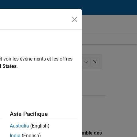
t voir les événements et les offres
 des versions
+
1
d States
.
Asie-Pacifique
Australia
(English)
 recherche par lieu pour trouver l’ensemble des
India
(English)