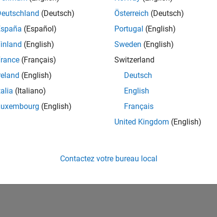
ités de votre région.
Deutschland
(Deutsch)
Österreich
(Deutsch)
España
(Español)
Portugal
(English)
or Software Quality Engineer
Senior Software Quality Engineer
inland
(English)
Sweden
(English)
FR-Meudon
| Ingénierie de la qualité | Expérimenté(e)
rance
(Français)
Switzerland
Leverage your C/C++ development skills to design and develop te
automated test suites, Hands-on testing for Polyspace.
reland
(English)
Deutsch
talia
(Italiano)
English
ltats 1- 1 de
1
Luxembourg
(English)
Français
United Kingdom
(English)
Rejo
Recevez 
Contactez votre bureau local
personn