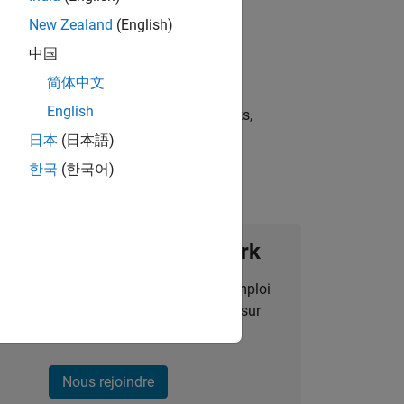
New Zealand
(English)
中国
简体中文
English
st strategies, scalable test frameworks,
日本
(日本語)
한국
(한국어)
ignez notre Talent Network
des alertes pour des opportunités d'emploi
alisées, des articles et des actualités sur
l'entreprise.
Nous rejoindre