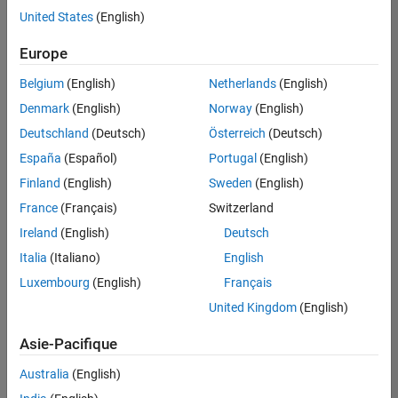
United States
(English)
Enregistrer
les offres
d’emploi
sélectionnées
Europe
Belgium
(English)
Netherlands
(English)
Les
Denmark
(English)
Norway
(English)
descriptions
Deutschland
(Deutsch)
Österreich
(Deutsch)
de
España
(Español)
Portugal
(English)
poste
n’ont
Finland
(English)
Sweden
(English)
pas
France
(Français)
Switzerland
toutes
Ireland
(English)
Deutsch
été
traduites.
Italia
(Italiano)
English
Effectuez
Luxembourg
(English)
Français
une
United Kingdom
(English)
recherche
par
Asie-Pacifique
lieu
pour
Australia
(English)
trouver