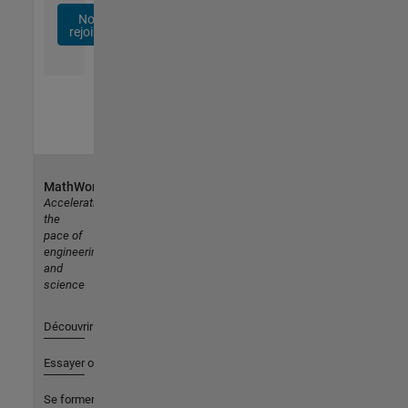
Nous
rejoindre
MathWorks
Accelerating
the
pace of
engineering
and
science
Découvrir les produits
Essayer ou acheter
Se former