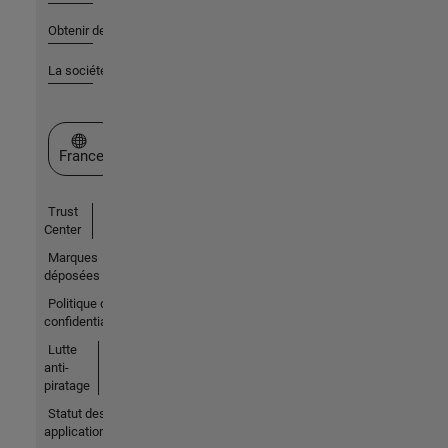
Obtenir de l'aide
La société
Sélectionner un site web
France
Trust
Center
Marques
déposées
Politique de
confidentialité
Lutte
anti-
piratage
Statut des
applications