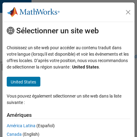
Passer au contenu
Votre
carrière
Sélectionner un site web
chez
MathWorks
Choisissez un site web pour accéder au contenu traduit dans
votre langue (lorsqu'il est disponible) et voir les événements et les
Accueil
Explorer nos opportunités
Adresses de nos bureaux
Étudi
offres locales. D’après votre position, nous vous recommandons
Activer/désactiver l'affichage du menu d
de sélectionner la région suivante :
United States
.
Contenu principal
FILTRER PAR
United States
Programme destiné aux nouvelles carrières (EDG)
+
2
Support avancé
Vous pouvez également sélectionner un site web dans la liste
suivante :
Ingénierie de la qualité
Amériques
América Latina
(Español)
Trier par
Canada
(English)