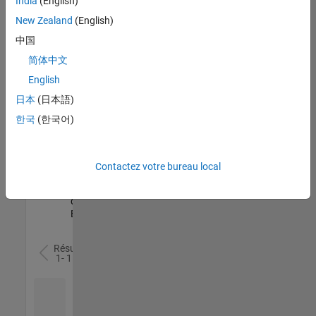
India
(English)
l’ensemble
New Zealand
(English)
des
opportunités
中国
de
简体中文
votre
English
région.
日本
(日本語)
한국
(한국어)
Senior Software Quality Engineer
Senior
Software
Quality
Engineer
Contactez votre bureau local
FR-Meudon
|
Ingénierie de la
qualité |
Expérimenté(e)
Résultats
1- 1 de
1