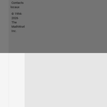
Contacts
locaux
© 1994-
2026
The
MathWorks,
Inc.