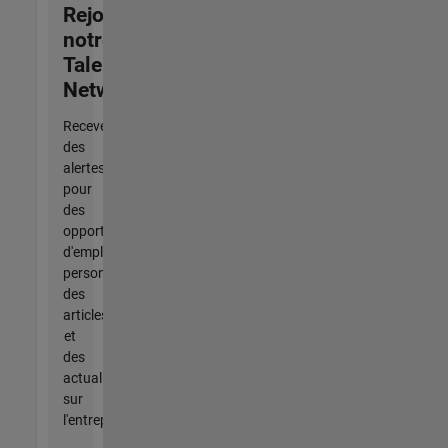
Rejoignez
notre
Talent
Network
Recevez
des
alertes
pour
des
opportunités
d'emploi
personnalisées,
des
articles
et
des
actualités
sur
l'entreprise.