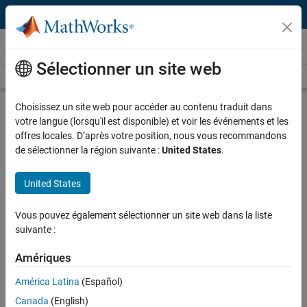
Passer au contenu
Actualités
Sélectionner un site web
Actualités
Ressources médias
Communiqués de presse
Choisissez un site web pour accéder au contenu traduit dans
MathWorks lance de nouveaux
votre langue (lorsqu'il est disponible) et voir les événements et les
hardware support packages Renesas
offres locales. D’après votre position, nous vous recommandons
pour permettre le prototypage rapide
de sélectionner la région suivante :
United States
.
de systèmes embarqués, pour les
United States
ingénieurs automobile et industriels
Vous pouvez également sélectionner un site web dans la liste
La nouvelle intégration permet les workflows
suivante :
MATLAB et Simulink sur les microcontrôleurs
Amériques
Renesas RA et RH850, facilitant la génération
de code, le déploiement et l'exécution sur
América Latina
(Español)
hardware, pour une validation et une itération
Canada
(English)