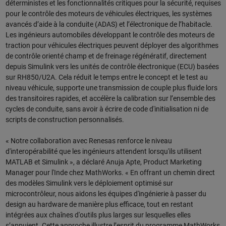
déterministes et les fonctionnalités critiques pour la sécurité, requises
pour le contrôle des moteurs de véhicules électriques, les systèmes
avancés d’aide à la conduite (ADAS) et l’électronique de l’habitacle.
Les ingénieurs automobiles développant le contrôle des moteurs de
traction pour véhicules électriques peuvent déployer des algorithmes
de contrôle orienté champ et de freinage régénératif, directement
depuis Simulink vers les unités de contrôle électronique (ECU) basées
sur RH850/U2A. Cela réduit le temps entre le concept et le test au
niveau véhicule, supporte une transmission de couple plus fluide lors
des transitoires rapides, et accélère la calibration sur l’ensemble des
cycles de conduite, sans avoir à écrire de code d'initialisation ni de
scripts de construction personnalisés.
« Notre collaboration avec Renesas renforce le niveau
d'interopérabilité que les ingénieurs attendent lorsqu'ils utilisent
MATLAB et Simulink », a déclaré Anuja Apte, Product Marketing
Manager pour l'Inde chez MathWorks. « En offrant un chemin direct
des modèles Simulink vers le déploiement optimisé sur
microcontrôleur, nous aidons les équipes d'ingénierie à passer du
design au hardware de manière plus efficace, tout en restant
intégrées aux chaînes d'outils plus larges sur lesquelles elles
s’appuient. Cette approche illustre l’esprit du programme MathWorks