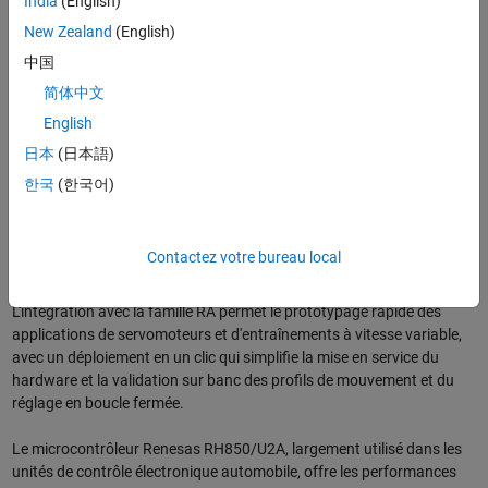
India
(English)
MathWorks, nous avons éliminé la nécessité d'assembler
New Zealand
(English)
manuellement les chaînes d'outils et les drivers des cartes permettant
ainsi aux équipes de simuler et valider les designs plus tôt, d'effectuer
中国
des itérations plus rapidement et de réduire les efforts d'intégration
简体中文
dans les projets d'ECU et de contrôle industriel. »
English
Les nouveaux support packages offrent aux équipes d'ingénierie un
日本
(日本語)
workflow cohérent basé sur l'approche Model-Based Design à la fois
한국
(한국어)
pour les programmes automobiles et industriels, réduisant ainsi les
efforts d'intégration et accélérant le déploiement. La plateforme de
microcontrôleurs RA de Renesas est optimisée pour les applications
Contactez votre bureau local
industrielles et de robotique qui nécessitent une connectivité flexible,
une réactivité en temps réel et un contrôle embarqué évolutif.
L'intégration avec la famille RA permet le prototypage rapide des
applications de servomoteurs et d'entraînements à vitesse variable,
avec un déploiement en un clic qui simplifie la mise en service du
hardware et la validation sur banc des profils de mouvement et du
réglage en boucle fermée.
Le microcontrôleur Renesas RH850/U2A, largement utilisé dans les
unités de contrôle électronique automobile, offre les performances