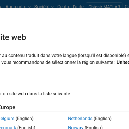
s
Apprendre
Société
Centre d'aide
C
Obtenir MATLAB
site web
Rechercher des articles techniques
au contenu traduit dans votre langue (lorsqu'il est disponible) e
us vous recommandons de sélectionner la région suivante :
Unite
 sur les workflow, les techniques et les meilleures pratiques de 
un site web dans la liste suivante :
Europe
e
Belgium
(English)
Netherlands
(English)
Denmark
(English)
Norway
(English)