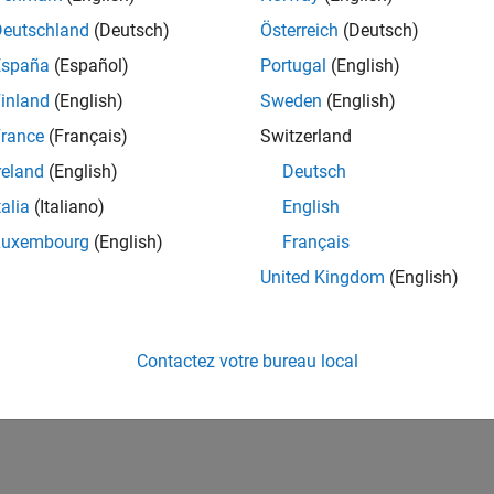
Deutschland
(Deutsch)
Österreich
(Deutsch)
España
(Español)
Portugal
(English)
inland
(English)
Sweden
(English)
rance
(Français)
Switzerland
reland
(English)
Deutsch
talia
(Italiano)
English
Luxembourg
(English)
Français
United Kingdom
(English)
Contactez votre bureau local