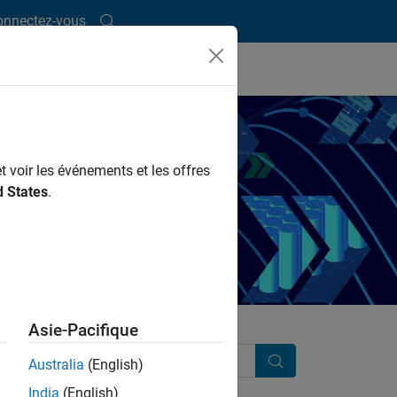
onnectez-vous
t voir les événements et les offres
d States
.
MATLAB et Simulink.
Asie-Pacifique
Australia
(English)
Recherche
India
(English)