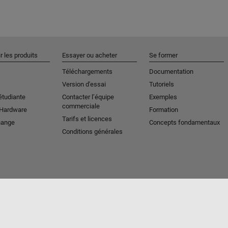
r les produits
Essayer ou acheter
Se former
Téléchargements
Documentation
Version d'essai
Tutoriels
étudiante
Contacter l’équipe
Exemples
commerciale
 Hardware
Formation
Tarifs et licences
hange
Concepts fondamentaux
Conditions générales
ialité
Lutte anti-piratage
Statut des applications
Contacts locaux