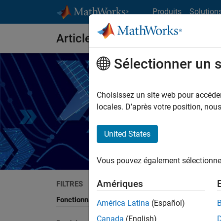
Passer au contenu
Produits
Solution
Articles techniques
Sélectionner un 
Choisissez un site web pour accéder 
locales. D’après votre position, no
Lisez des articles
United States
Vous pouvez également sélectionner 
Amériques
FILTRES
Recherch
Fonctionnalité
América Latina
(Español)
Canada
(English)