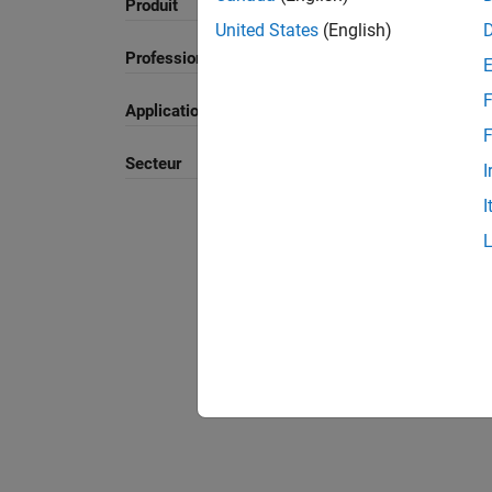
Produit
Trier par
United States
(English)
Professionnels
F
Application
F
Secteur
I
I