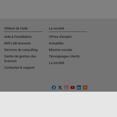
Obtenir de l'aide
La société
Aide à l'installation
Offres d'emploi
MATLAB Answers
Actualités
Services de consulting
Mission sociale
Centre de gestion des
Témoignages clients
licences
La société
Contactez le support