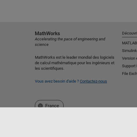
MathWorks
Découvri
Accelerating the pace of engineering and
MATLAB
science
Simulink
MathWorks est le leader mondial des logiciels
Version 
de calcul mathématique pour les ingénieurs et
Support
les scientifiques.
File Exc
Vous avez besoin d'aide ?
Contactez-nous
Sélectionner un site web
France
Trust Center
Marques déposées
Politique de confident
© 1994-2026 The MathWorks, Inc.