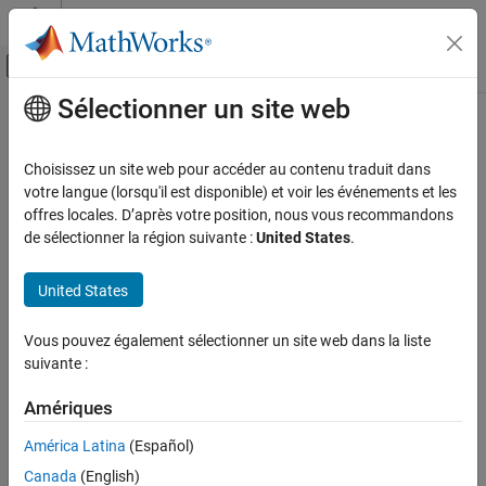
Passer au contenu
Centre d’aide MATLAB
Activer/désactiver l'affichage du menu d
Sélectionner un site web
Contenu principal
Accueil de la documentation
Wireless Communications
Choisissez un site web pour accéder au contenu traduit dans
votre langue (lorsqu'il est disponible) et voir les événements et les
How useful was this information?
offres locales. D’après votre position, nous vous recommandons
de sélectionner la région suivante :
United States
.
United States
Vous pouvez également sélectionner un site web dans la liste
suivante :
Amériques
América Latina
(Español)
Canada
(English)