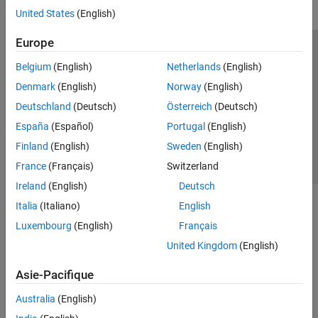
United States
(English)
Europe
Trust Center
Marques déposées
Politique de confidentialité
Belgium
(English)
Netherlands
(English)
Lutte anti-piratage
Statut des applications
Contacts locaux
Denmark
(English)
Norway
(English)
© 1994-2026 The MathWorks, Inc.
Deutschland
(Deutsch)
Österreich
(Deutsch)
España
(Español)
Portugal
(English)
Sélectionner 
France
Finland
(English)
Sweden
(English)
France
(Français)
Switzerland
Ireland
(English)
Deutsch
Italia
(Italiano)
English
Luxembourg
(English)
Français
United Kingdom
(English)
Asie-Pacifique
Australia
(English)