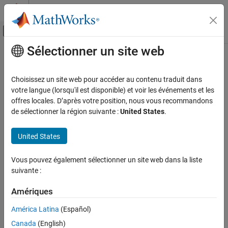
Passer au contenu
Centre d’aide MATLAB
Activer/désactiver l'affichage du menu d
Sélectionner un site web
Contenu principal
Accueil de la documentation
Wireless Communications
Choisissez un site web pour accéder au contenu traduit dans
votre langue (lorsqu'il est disponible) et voir les événements et les
How useful was this information?
offres locales. D’après votre position, nous vous recommandons
de sélectionner la région suivante :
United States
.
United States
Vous pouvez également sélectionner un site web dans la liste
suivante :
Amériques
América Latina
(Español)
Canada
(English)