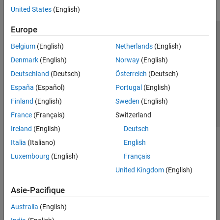
United States
(English)
Europe
Trust Center
Marques déposées
Politique de confidentialité
Belgium
(English)
Netherlands
(English)
Lutte anti-piratage
Statut des applications
Contacts locaux
Denmark
(English)
Norway
(English)
© 1994-2026 The MathWorks, Inc.
Deutschland
(Deutsch)
Österreich
(Deutsch)
España
(Español)
Portugal
(English)
Sélectionner 
France
Finland
(English)
Sweden
(English)
France
(Français)
Switzerland
Ireland
(English)
Deutsch
Italia
(Italiano)
English
Luxembourg
(English)
Français
United Kingdom
(English)
Asie-Pacifique
Australia
(English)