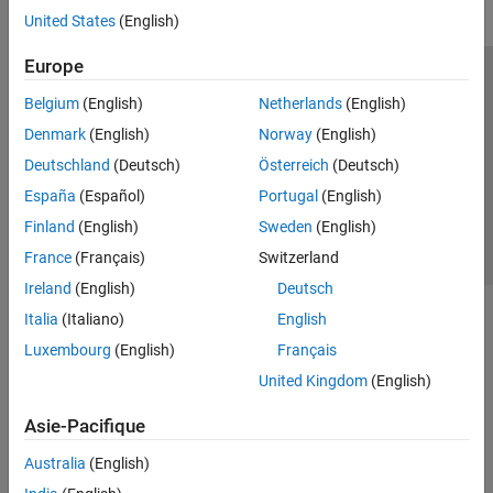
United States
(English)
Europe
Trust Center
Marques déposées
Politique de confidentialité
Belgium
(English)
Netherlands
(English)
Lutte anti-piratage
Statut des applications
Contacts locaux
Denmark
(English)
Norway
(English)
© 1994-2026 The MathWorks, Inc.
Deutschland
(Deutsch)
Österreich
(Deutsch)
España
(Español)
Portugal
(English)
Sélectionner 
France
Finland
(English)
Sweden
(English)
France
(Français)
Switzerland
Ireland
(English)
Deutsch
Italia
(Italiano)
English
Luxembourg
(English)
Français
United Kingdom
(English)
Asie-Pacifique
Australia
(English)