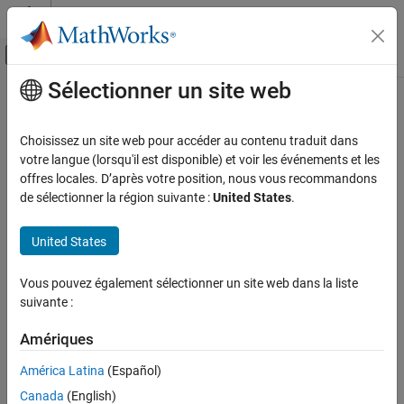
Passer au contenu
Centre d’aide MATLAB
Activer/désactiver l'affichage du menu d
Sélectionner un site web
Contenu principal
Accueil de la documentation
Wireless Communications
Choisissez un site web pour accéder au contenu traduit dans
votre langue (lorsqu'il est disponible) et voir les événements et les
How useful was this information?
offres locales. D’après votre position, nous vous recommandons
de sélectionner la région suivante :
United States
.
United States
Vous pouvez également sélectionner un site web dans la liste
suivante :
Amériques
América Latina
(Español)
Canada
(English)