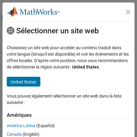
Passer au contenu
Centre d’aide MATLAB
Activer/désactiver l'affichage du menu d
Sélectionner un site web
Contenu principal
Accueil de la documentation
Wireless Communications
Choisissez un site web pour accéder au contenu traduit dans
votre langue (lorsqu'il est disponible) et voir les événements et les
offres locales. D’après votre position, nous vous recommandons
How useful was this information?
de sélectionner la région suivante :
United States
.
United States
Vous pouvez également sélectionner un site web dans la liste
suivante :
Amériques
América Latina
(Español)
Canada
(English)