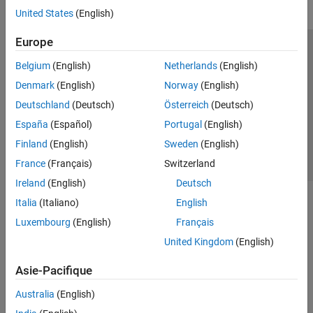
United States
(English)
Europe
Trust Center
Marques déposées
Politique de confidentialité
Belgium
(English)
Netherlands
(English)
Lutte anti-piratage
Statut des applications
Contacts locaux
Denmark
(English)
Norway
(English)
© 1994-2026 The MathWorks, Inc.
Deutschland
(Deutsch)
Österreich
(Deutsch)
España
(Español)
Portugal
(English)
Sélectionner 
France
Finland
(English)
Sweden
(English)
France
(Français)
Switzerland
Ireland
(English)
Deutsch
Italia
(Italiano)
English
Luxembourg
(English)
Français
United Kingdom
(English)
Asie-Pacifique
Australia
(English)