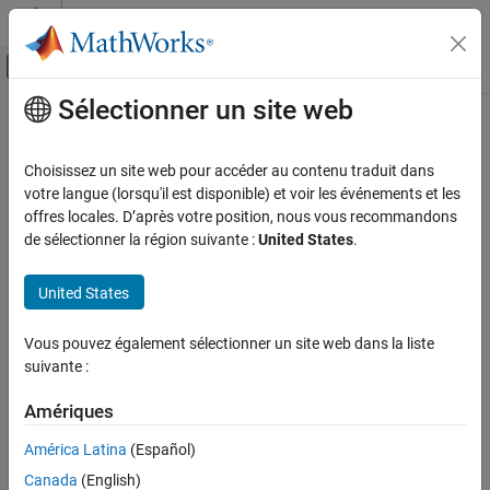
Passer au contenu
Centre d’aide MATLAB
Activer/désactiver l'affichage du menu d
Sélectionner un site web
Contenu principal
Accueil de la documentation
Wireless Communications
Choisissez un site web pour accéder au contenu traduit dans
votre langue (lorsqu'il est disponible) et voir les événements et les
offres locales. D’après votre position, nous vous recommandons
How useful was this information?
de sélectionner la région suivante :
United States
.
United States
Vous pouvez également sélectionner un site web dans la liste
suivante :
Amériques
América Latina
(Español)
Canada
(English)