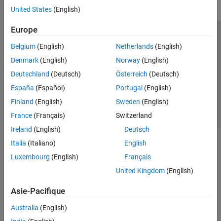
United States
(English)
Europe
Trust Center
Marques déposées
Politique de confidentialité
Belgium
(English)
Netherlands
(English)
Lutte anti-piratage
Statut des applications
Contacts locaux
Denmark
(English)
Norway
(English)
© 1994-2026 The MathWorks, Inc.
Deutschland
(Deutsch)
Österreich
(Deutsch)
España
(Español)
Portugal
(English)
Sélectionner 
France
Finland
(English)
Sweden
(English)
France
(Français)
Switzerland
Ireland
(English)
Deutsch
Italia
(Italiano)
English
Luxembourg
(English)
Français
United Kingdom
(English)
Asie-Pacifique
Australia
(English)