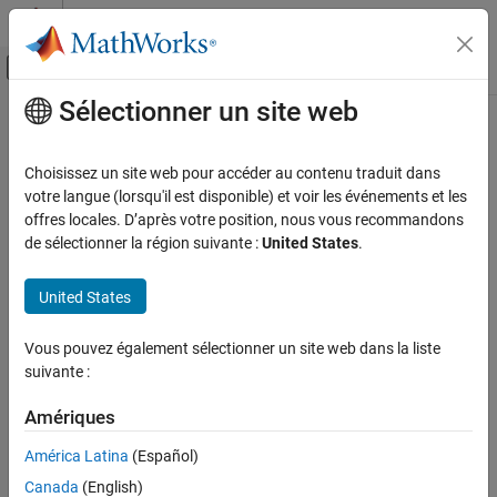
Passer au contenu
Centre d’aide MATLAB
Activer/désactiver l'affichage du menu d
Sélectionner un site web
Contenu principal
Accueil de la documentation
Aerospace and Defense
Choisissez un site web pour accéder au contenu traduit dans
votre langue (lorsqu'il est disponible) et voir les événements et les
offres locales. D’après votre position, nous vous recommandons
How useful was this information?
de sélectionner la région suivante :
United States
.
United States
Vous pouvez également sélectionner un site web dans la liste
suivante :
Amériques
América Latina
(Español)
Canada
(English)