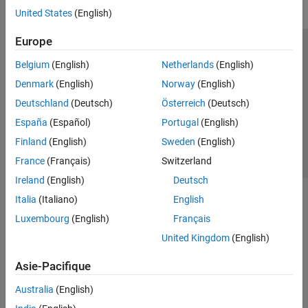
United States
(English)
Europe
Trust Center
Marques déposées
Politique de confidentialité
Belgium
(English)
Netherlands
(English)
Lutte anti-piratage
Statut des applications
Contacts locaux
Denmark
(English)
Norway
(English)
© 1994-2026 The MathWorks, Inc.
Deutschland
(Deutsch)
Österreich
(Deutsch)
España
(Español)
Portugal
(English)
Sélectionner 
France
Finland
(English)
Sweden
(English)
France
(Français)
Switzerland
Ireland
(English)
Deutsch
Italia
(Italiano)
English
Luxembourg
(English)
Français
United Kingdom
(English)
Asie-Pacifique
Australia
(English)