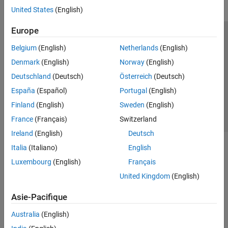
United States
(English)
Europe
Trust Center
Marques déposées
Politique de confidentialité
Belgium
(English)
Netherlands
(English)
Lutte anti-piratage
Statut des applications
Contacts locaux
Denmark
(English)
Norway
(English)
© 1994-2026 The MathWorks, Inc.
Deutschland
(Deutsch)
Österreich
(Deutsch)
España
(Español)
Portugal
(English)
Sélectionner 
France
Finland
(English)
Sweden
(English)
France
(Français)
Switzerland
Ireland
(English)
Deutsch
Italia
(Italiano)
English
Luxembourg
(English)
Français
United Kingdom
(English)
Asie-Pacifique
Australia
(English)