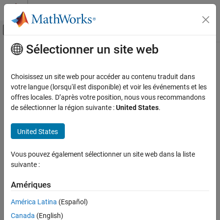
Passer au contenu
Centre d’aide MATLAB
Activer/désactiver l'affichage du menu d
Sélectionner un site web
Contenu principal
Accueil de la documentation
Aerospace and Defense
Choisissez un site web pour accéder au contenu traduit dans
votre langue (lorsqu'il est disponible) et voir les événements et les
offres locales. D’après votre position, nous vous recommandons
How useful was this information?
de sélectionner la région suivante :
United States
.
United States
Vous pouvez également sélectionner un site web dans la liste
suivante :
Amériques
América Latina
(Español)
Canada
(English)