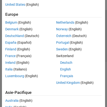
United States
(English)
Europe
Trust Center
Marques déposées
Politique de confidentialité
Belgium
(English)
Netherlands
(English)
Lutte anti-piratage
Statut des applications
Contacts locaux
Denmark
(English)
Norway
(English)
© 1994-2026 The MathWorks, Inc.
Deutschland
(Deutsch)
Österreich
(Deutsch)
España
(Español)
Portugal
(English)
Sélectionner 
France
Finland
(English)
Sweden
(English)
France
(Français)
Switzerland
Ireland
(English)
Deutsch
Italia
(Italiano)
English
Luxembourg
(English)
Français
United Kingdom
(English)
Asie-Pacifique
Australia
(English)