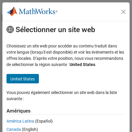
Passer au contenu
Centre d’aide MATLAB
Activer/désactiver l'affichage du menu d
Sélectionner un site web
Contenu principal
Accueil de la documentation
RF and Mixed Signal
Choisissez un site web pour accéder au contenu traduit dans
votre langue (lorsqu'il est disponible) et voir les événements et les
offres locales. D’après votre position, nous vous recommandons
How useful was this information?
de sélectionner la région suivante :
United States
.
United States
Vous pouvez également sélectionner un site web dans la liste
suivante :
Amériques
América Latina
(Español)
Canada
(English)