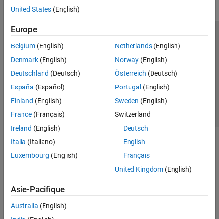
United States
(English)
Europe
Trust Center
Marques déposées
Politique de confidentialité
Belgium
(English)
Netherlands
(English)
Lutte anti-piratage
Statut des applications
Contacts locaux
Denmark
(English)
Norway
(English)
© 1994-2026 The MathWorks, Inc.
Deutschland
(Deutsch)
Österreich
(Deutsch)
España
(Español)
Portugal
(English)
Sélectionner 
France
Finland
(English)
Sweden
(English)
France
(Français)
Switzerland
Ireland
(English)
Deutsch
Italia
(Italiano)
English
Luxembourg
(English)
Français
United Kingdom
(English)
Asie-Pacifique
Australia
(English)