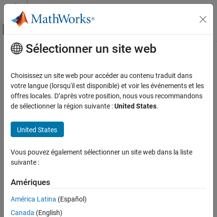
Passer au contenu
Centre d’aide MATLAB
Activer/désactiver l'affichage du menu d
Sélectionner un site web
Contenu principal
Accueil de la documentation
RF and Mixed Signal
Choisissez un site web pour accéder au contenu traduit dans
votre langue (lorsqu'il est disponible) et voir les événements et les
offres locales. D’après votre position, nous vous recommandons
How useful was this information?
de sélectionner la région suivante :
United States
.
United States
Vous pouvez également sélectionner un site web dans la liste
suivante :
Amériques
América Latina
(Español)
Canada
(English)