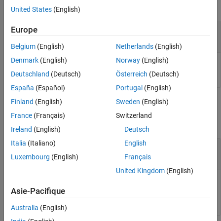
collapse all
United States
(English)
—
object
Europe
as
audiostreamer
audiostreamer
Belgium
(English)
Netherlands
(English)
Denmark
(English)
Norway
(English)
The
object to query.
audiostreamer
Deutschland
(Deutsch)
Österreich
(Deutsch)
España
(Español)
Portugal
(English)
Finland
(English)
Sweden
(English)
Output Arguments
France
(Français)
Switzerland
collapse all
Ireland
(English)
Deutsch
Italia
(Italiano)
English
— Status
status
|
true
false
Luxembourg
(English)
Français
United Kingdom
(English)
Status of the
, returned as
if the player is
audiostreamer
true
Asie-Pacifique
paused or
otherwise.
false
Australia
(English)