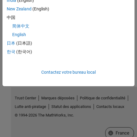
India
(English)
Version History
New Zealand
(English)
中国
Introduced in R2025a
简体中文
See Also
English
audiostreamer
日本
(日本語)
한국
(한국어)
How useful was this information?
Contactez votre bureau local
Trust Center
Marques déposées
Politique de confidentialité
Lutte anti-piratage
Statut des applications
Contacts locaux
© 1994-2026 The MathWorks, Inc.
Sélectionner 
France