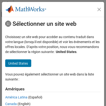
Passer au contenu
Centre d’aide MATLAB
Activer/désactiver l'affichage du menu d
Sélectionner un site web
Contenu principal
Accueil de la documentation
isPlayerPaused
Signal Processing
Choisissez un site web pour accéder au contenu traduit dans
Indicates if playback is currently paused
votre langue (lorsqu'il est disponible) et voir les événements et les
Audio Toolbox
Since R2025a
offres locales. D’après votre position, nous vous recommandons
Audio I/O and Waveform Generation
collapse all in page
de sélectionner la région suivante :
United States
.
isPlayerPaused
Syntax
United States
ON THIS PAGE
status = isPlayerPaused(as)
Syntax
Vous pouvez également sélectionner un site web dans la liste
Description
Description
suivante :
Input Arguments
returns
if the
= isPlayerPaused(
)
true
audiostreamer
status
as
Output Arguments
Amériques
player is currently paused. Otherwise, the function returns
.
false
Version History
América Latina
(Español)
Input Arguments
See Also
Canada
(English)