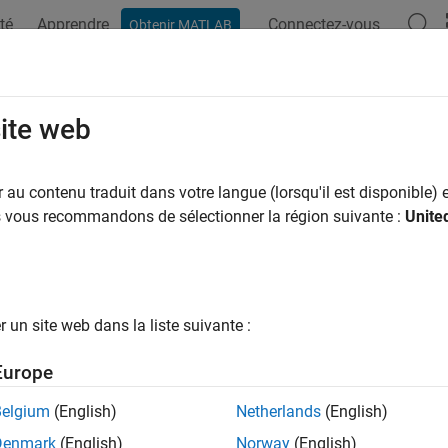
té
Apprendre
Connectez-vous
Obtenir MATLAB
ation
Examples
Functions
Blocks
Apps
Videos
site web
au contenu traduit dans votre langue (lorsqu'il est disponible) e
How useful was this informat
us vous recommandons de sélectionner la région suivante :
Unite
un site web dans la liste suivante :
Europe
Belgium
(English)
Netherlands
(English)
Denmark
(English)
Norway
(English)