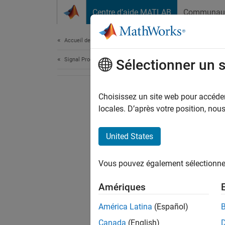
Passer au contenu
Centre d’aide MATLAB
Communau
Document
Accueil de la documentation
Signal Processing
Sélectionner un 
Choisissez un site web pour accéder 
locales. D’après votre position, no
United States
Vous pouvez également sélectionner 
Amériques
América Latina
(Español)
Canada
(English)