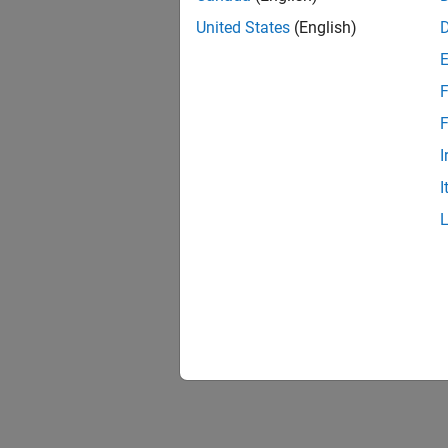
United States
(English)
F
F
I
I