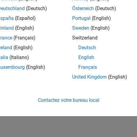
Deutschland
(Deutsch)
Österreich
(Deutsch)
España
(Español)
Portugal
(English)
inland
(English)
Sweden
(English)
rance
(Français)
Switzerland
reland
(English)
Deutsch
talia
(Italiano)
English
Luxembourg
(English)
Français
United Kingdom
(English)
Contactez votre bureau local