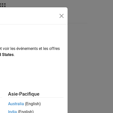
Answers
t voir les événements et les offres
ion?
d States
.
Asie-Pacifique
Australia
(English)
India
(English)