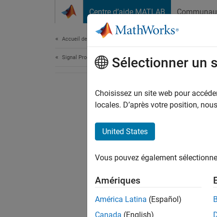
Passer au contenu
Centre d’aide MATLAB
Communau
Document
Accueil de la documentation
Signal Processing
Sélectionner un 
Choisissez un site web pour accéder 
locales. D’après votre position, no
United States
Vous pouvez également sélectionner 
Amériques
América Latina
(Español)
Canada
(English)