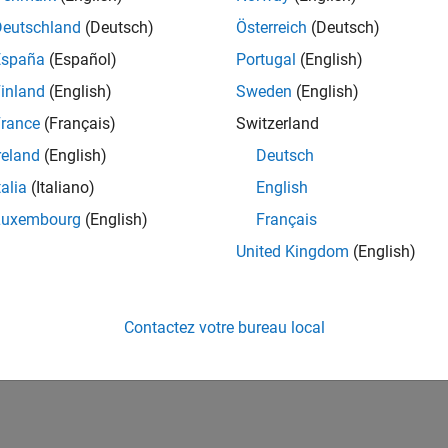
Deutschland
(Deutsch)
Österreich
(Deutsch)
España
(Español)
Portugal
(English)
inland
(English)
Sweden
(English)
rance
(Français)
Switzerland
reland
(English)
Deutsch
talia
(Italiano)
English
Luxembourg
(English)
Français
United Kingdom
(English)
Contactez votre bureau local