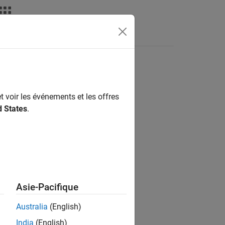
Answers
t voir les événements et les offres
ion?
d States
.
Asie-Pacifique
Australia
(English)
India
(English)