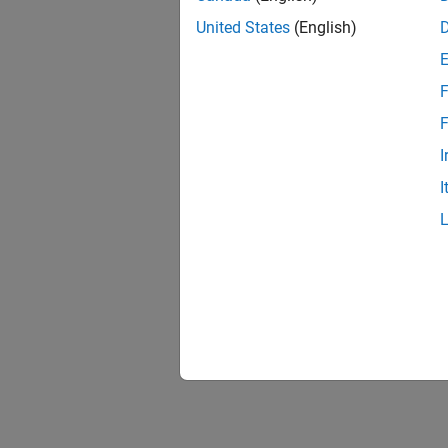
United States
(English)
F
F
I
I