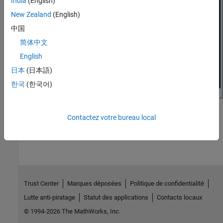
India
(English)
New Zealand
(English)
中国
简体中文
English
日本
(日本語)
한국
(한국어)
How useful was this information?
Contactez votre bureau local
Trust Center
Marques déposées
Politique de confidentialité
Lutte anti-piratage
Statut des applications
Contacts locaux
© 1994-2026 The MathWorks, Inc.