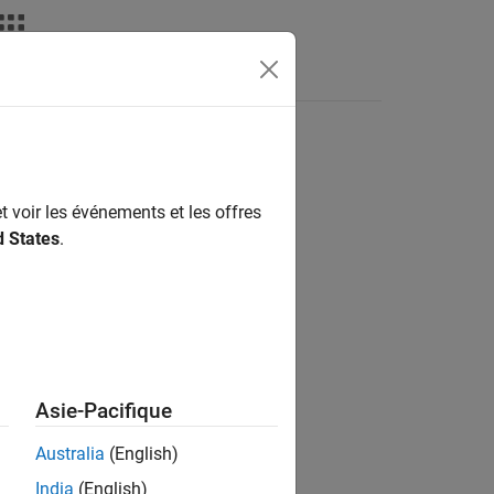
Answers
t voir les événements et les offres
ion?
d States
.
Asie-Pacifique
Australia
(English)
India
(English)