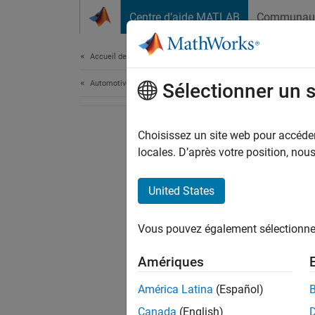
Passer au contenu
Centre d’aide MATLAB
Communau
Document
Accueil de la documentation
Automotive
Sélectionner un 
Choisissez un site web pour accéder 
locales. D’après votre position, no
United States
Vous pouvez également sélectionner 
Amériques
América Latina
(Español)
Canada
(English)