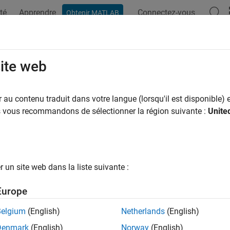
té
Apprendre
Connectez-vous
Obtenir MATLAB
ation
Examples
Functions
Blocks
Apps
Videos
site web
au contenu traduit dans votre langue (lorsqu'il est disponible) e
How useful was this informat
us vous recommandons de sélectionner la région suivante :
Unite
un site web dans la liste suivante :
Europe
Belgium
(English)
Netherlands
(English)
Denmark
(English)
Norway
(English)