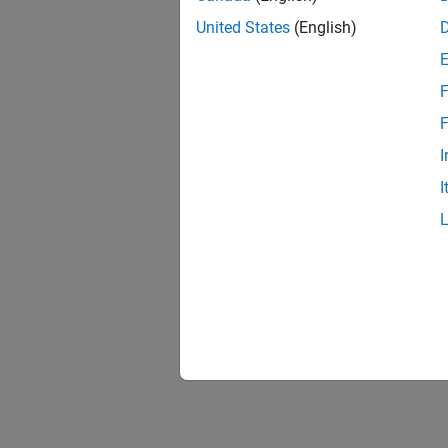
United States
(English)
F
F
I
I