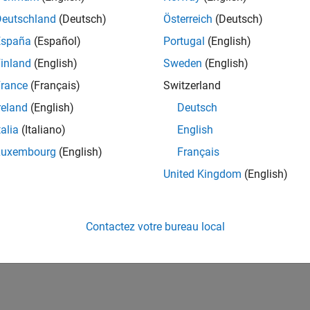
Deutschland
(Deutsch)
Österreich
(Deutsch)
España
(Español)
Portugal
(English)
inland
(English)
Sweden
(English)
rance
(Français)
Switzerland
reland
(English)
Deutsch
talia
(Italiano)
English
Luxembourg
(English)
Français
United Kingdom
(English)
Contactez votre bureau local