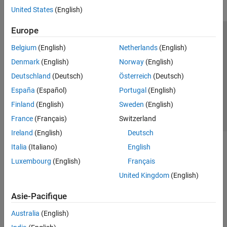
United States
(English)
Europe
Trust Center
Marques déposées
Politique de confidentialité
Belgium
(English)
Netherlands
(English)
Lutte anti-piratage
Statut des applications
Contacts locaux
Denmark
(English)
Norway
(English)
© 1994-2026 The MathWorks, Inc.
Deutschland
(Deutsch)
Österreich
(Deutsch)
España
(Español)
Portugal
(English)
Sélectionner 
France
Finland
(English)
Sweden
(English)
France
(Français)
Switzerland
Ireland
(English)
Deutsch
Italia
(Italiano)
English
Luxembourg
(English)
Français
United Kingdom
(English)
Asie-Pacifique
Australia
(English)