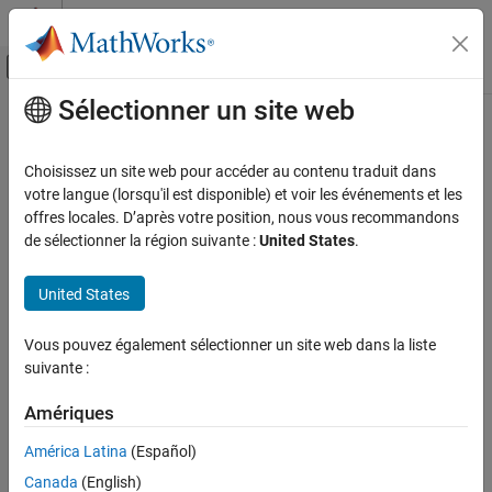
Passer au contenu
Centre d’aide MATLAB
Activer/désactiver l'affichage du menu d
Sélectionner un site web
Contenu principal
Accueil de la documentation
Code Generation
Choisissez un site web pour accéder au contenu traduit dans
Automotive
votre langue (lorsqu'il est disponible) et voir les événements et les
offres locales. D’après votre position, nous vous recommandons
How useful was this information?
de sélectionner la région suivante :
United States
.
United States
Vous pouvez également sélectionner un site web dans la liste
suivante :
Amériques
América Latina
(Español)
Canada
(English)