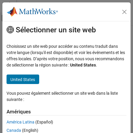
Passer au contenu
Centre d’aide MATLAB
Activer/désactiver l'affichage du menu d
Sélectionner un site web
Contenu principal
Accueil de la documentation
Code Generation
Choisissez un site web pour accéder au contenu traduit dans
Automotive
votre langue (lorsqu'il est disponible) et voir les événements et les
offres locales. D’après votre position, nous vous recommandons
How useful was this information?
de sélectionner la région suivante :
United States
.
United States
Vous pouvez également sélectionner un site web dans la liste
suivante :
Amériques
América Latina
(Español)
Canada
(English)