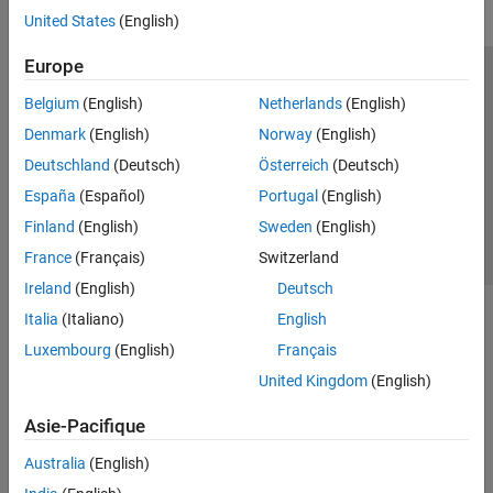
United States
(English)
Europe
Trust Center
Marques déposées
Politique de confidentialité
Belgium
(English)
Netherlands
(English)
Lutte anti-piratage
Statut des applications
Contacts locaux
Denmark
(English)
Norway
(English)
© 1994-2026 The MathWorks, Inc.
Deutschland
(Deutsch)
Österreich
(Deutsch)
España
(Español)
Portugal
(English)
Sélectionner 
France
Finland
(English)
Sweden
(English)
France
(Français)
Switzerland
Ireland
(English)
Deutsch
Italia
(Italiano)
English
Luxembourg
(English)
Français
United Kingdom
(English)
Asie-Pacifique
Australia
(English)