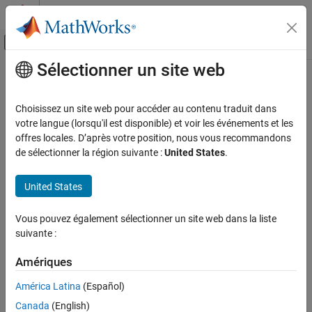
Passer au contenu
Centre d’aide MATLAB
Activer/désactiver l'affichage du menu d
Sélectionner un site web
Contenu principal
Accueil de la documentation
Import AUTOSAR Software
Composition with Atomic Software
Code Generation
Choisissez un site web pour accéder au contenu traduit dans
Automotive
Components (Classic Platform)
votre langue (lorsqu'il est disponible) et voir les événements et les
offres locales. D’après votre position, nous vous recommandons
AUTOSAR Blockset
de sélectionner la région suivante :
United States
.
Software Component Modeling
You can import an AUTOSAR software composition from ARXML
®
files into a new Simulink
model. AUTOSAR compositions
Component Creation
United States
aggregate AUTOSAR software components and potentially other
AUTOSAR Blockset
compositions. Use the
function
arxml.importer
Vous pouvez également sélectionner un site web dans la liste
to import a composition.
createCompositionAsModel
Composition and ECU Software Simulation
suivante :
The following types of AUTOSAR atomic software components, if
Import AUTOSAR Software Composition with
Amériques
Atomic Software Components (Classic
found in the ARXML description of a composition, are imported
Platform)
and represented as component models.
América Latina
(Español)
ON THIS PAGE
Canada
(English)
See Also
Application component