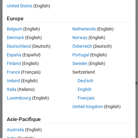
United States
(English)
Sensor-actuator component
Europe
Complex device driver component
Belgium
(English)
Netherlands
(English)
ECU abstraction component
Denmark
(English)
Norway
(English)
Deutschland
(Deutsch)
Österreich
(Deutsch)
Service proxy component
España
(Español)
Portugal
(English)
Application and sensor-actuator components are frequently
Finland
(English)
Sweden
(English)
imported, created, and modeled in Simulink. For complex device
France
(Français)
Switzerland
driver, ECU abstraction, or service proxy components that you
Ireland
(English)
Deutsch
import from compositions, you can model only the application side
of their behavior in Simulink. For example, a complex device driver
Italia
(Italiano)
English
component can access Runtime Environment (RTE) device driver
Luxembourg
(English)
Français
interfaces as an application-level component. But you cannot
United Kingdom
(English)
model the corresponding Basic Software (BSW) device drivers in
Simulink.
Asie-Pacifique
See Also
Australia
(English)