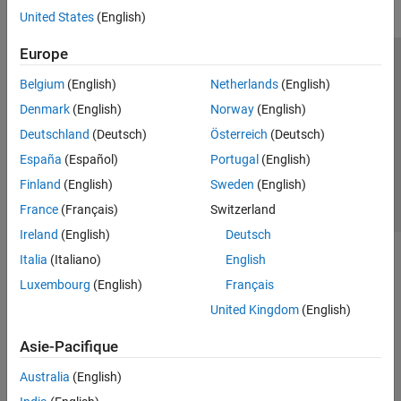
United States
(English)
Europe
Trust Center
Marques déposées
Politique de confidentialité
Belgium
(English)
Netherlands
(English)
Lutte anti-piratage
Statut des applications
Contacts locaux
Denmark
(English)
Norway
(English)
© 1994-2026 The MathWorks, Inc.
Deutschland
(Deutsch)
Österreich
(Deutsch)
España
(Español)
Portugal
(English)
Sélectionner 
France
Finland
(English)
Sweden
(English)
France
(Français)
Switzerland
Ireland
(English)
Deutsch
Italia
(Italiano)
English
Luxembourg
(English)
Français
United Kingdom
(English)
Asie-Pacifique
Australia
(English)