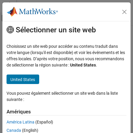
Passer au contenu
Centre d’aide MATLAB
Activer/désactiver l'affichage du menu d
Sélectionner un site web
Contenu principal
Accueil de la documentation
Wireless Communications
Choisissez un site web pour accéder au contenu traduit dans
votre langue (lorsqu'il est disponible) et voir les événements et les
offres locales. D’après votre position, nous vous recommandons
How useful was this information?
de sélectionner la région suivante :
United States
.
United States
Vous pouvez également sélectionner un site web dans la liste
suivante :
Amériques
América Latina
(Español)
Canada
(English)