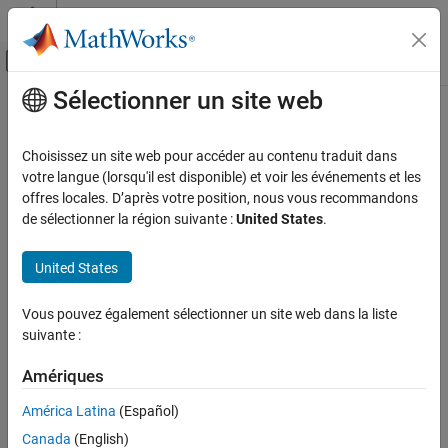
Passer au contenu
Centre d’aide MATLAB
Activer/désactiver l'affichage du menu d
Sélectionner un site web
Contenu principal
Accueil de la documentation
Vérification, validation et test
Choisissez un site web pour accéder au contenu traduit dans
Vérification de code
votre langue (lorsqu'il est disponible) et voir les événements et les
How useful was this information?
offres locales. D’après votre position, nous vous recommandons
de sélectionner la région suivante :
United States
.
United States
Vous pouvez également sélectionner un site web dans la liste
suivante :
Amériques
América Latina
(Español)
Canada
(English)