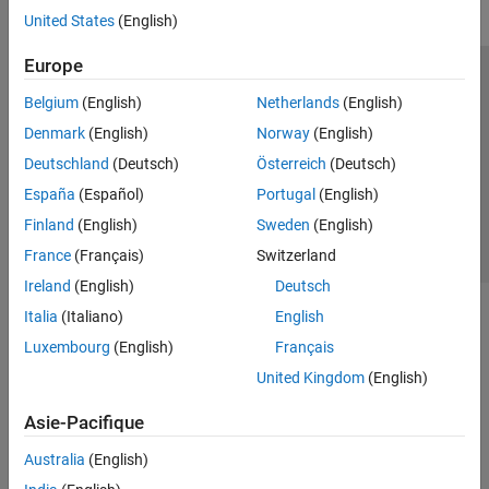
United States
(English)
Europe
Trust Center
Marques déposées
Politique de confidentialité
Belgium
(English)
Netherlands
(English)
Lutte anti-piratage
Statut des applications
Contacts locaux
Denmark
(English)
Norway
(English)
© 1994-2026 The MathWorks, Inc.
Deutschland
(Deutsch)
Österreich
(Deutsch)
España
(Español)
Portugal
(English)
Sélectionner 
France
Finland
(English)
Sweden
(English)
France
(Français)
Switzerland
Ireland
(English)
Deutsch
Italia
(Italiano)
English
Luxembourg
(English)
Français
United Kingdom
(English)
Asie-Pacifique
Australia
(English)