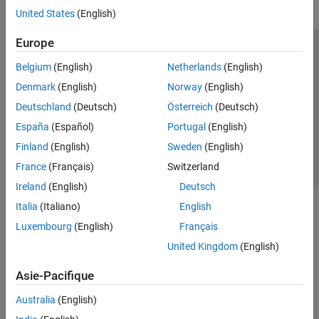
United States
(English)
Europe
Trust Center
Marques déposées
Politique de confidentialité
Belgium
(English)
Netherlands
(English)
Lutte anti-piratage
Statut des applications
Contacts locaux
Denmark
(English)
Norway
(English)
© 1994-2026 The MathWorks, Inc.
Deutschland
(Deutsch)
Österreich
(Deutsch)
España
(Español)
Portugal
(English)
Sélectionner 
France
Finland
(English)
Sweden
(English)
France
(Français)
Switzerland
Ireland
(English)
Deutsch
Italia
(Italiano)
English
Luxembourg
(English)
Français
United Kingdom
(English)
Asie-Pacifique
Australia
(English)