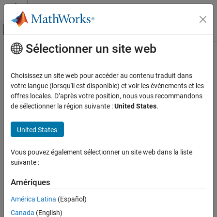
Passer au contenu
Centre d’aide MATLAB
Activer/désactiver l'affichage du menu d
Sélectionner un site web
Contenu principal
Accueil de la documentation
Vérification, validation et test
Choisissez un site web pour accéder au contenu traduit dans
Vérification de code
votre langue (lorsqu'il est disponible) et voir les événements et les
How useful was this information?
offres locales. D’après votre position, nous vous recommandons
de sélectionner la région suivante :
United States
.
United States
Vous pouvez également sélectionner un site web dans la liste
suivante :
Amériques
América Latina
(Español)
Canada
(English)