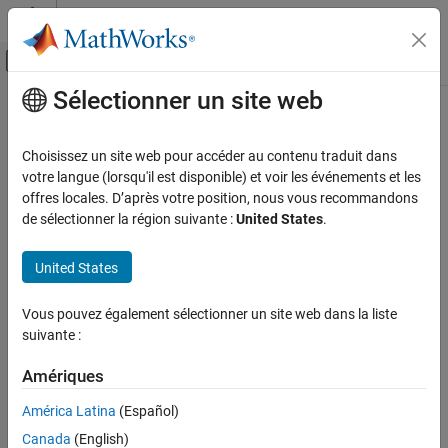
Passer au contenu
Centre d’aide MATLAB
Activer/désactiver l'affichage du menu d
Sélectionner un site web
Contenu principal
Accueil de la documentation
Vérification, validation et test
Choisissez un site web pour accéder au contenu traduit dans
Vérification de code
votre langue (lorsqu'il est disponible) et voir les événements et les
How useful was this information?
offres locales. D’après votre position, nous vous recommandons
de sélectionner la région suivante :
United States
.
United States
Vous pouvez également sélectionner un site web dans la liste
suivante :
Amériques
América Latina
(Español)
Canada
(English)