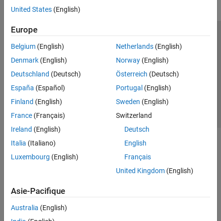
United States
(English)
Europe
Trust Center
Marques déposées
Politique de confidentialité
Belgium
(English)
Netherlands
(English)
Lutte anti-piratage
Statut des applications
Contacts locaux
Denmark
(English)
Norway
(English)
© 1994-2026 The MathWorks, Inc.
Deutschland
(Deutsch)
Österreich
(Deutsch)
España
(Español)
Portugal
(English)
Sélectionner 
France
Finland
(English)
Sweden
(English)
France
(Français)
Switzerland
Ireland
(English)
Deutsch
Italia
(Italiano)
English
Luxembourg
(English)
Français
United Kingdom
(English)
Asie-Pacifique
Australia
(English)