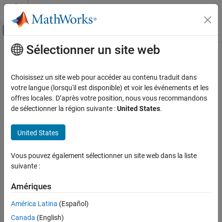
Passer au contenu
Centre d’aide MATLAB
Activer/désactiver l'affichage du menu d
Sélectionner un site web
Contenu principal
Accueil de la documentation
Vérification, validation et test
Choisissez un site web pour accéder au contenu traduit dans
Vérification de code
votre langue (lorsqu'il est disponible) et voir les événements et les
How useful was this information?
offres locales. D’après votre position, nous vous recommandons
de sélectionner la région suivante :
United States
.
United States
Vous pouvez également sélectionner un site web dans la liste
suivante :
Amériques
América Latina
(Español)
Canada
(English)