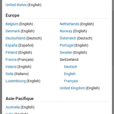
United States
(English)
Europe
Trust Center
Marques déposées
Politique de confidentialité
Belgium
(English)
Netherlands
(English)
Lutte anti-piratage
Statut des applications
Contacts locaux
Denmark
(English)
Norway
(English)
© 1994-2026 The MathWorks, Inc.
Deutschland
(Deutsch)
Österreich
(Deutsch)
España
(Español)
Portugal
(English)
Sélectionner 
France
Finland
(English)
Sweden
(English)
France
(Français)
Switzerland
Ireland
(English)
Deutsch
Italia
(Italiano)
English
Luxembourg
(English)
Français
United Kingdom
(English)
Asie-Pacifique
Australia
(English)