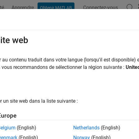
té
Apprendre
Connectez-vous
Obtenir MATLAB
ation
Exemples
Options Polyspace
Résultats Polyspace
T C++: MEM53-CPP
site web
tly construct and destruct objects when manually managing obje
au contenu traduit dans votre langue (lorsqu'il est disponible) e
R2022b
us vous recommandons de sélectionner la région suivante :
Unite
all in page
ription
tly construct and destruct objects when manually managing objec
un site web dans la liste suivante :
pace Implementation
Europe
e checker checks for
Object allocated but not initialized
. Polysp
Belgium
(English)
Netherlands
(English)
ly managed objects.
Denmark
(English)
Norway
(English)