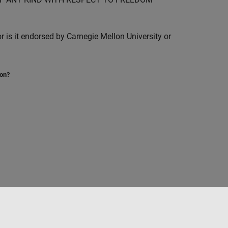
is it endorsed by Carnegie Mellon University or
ion?