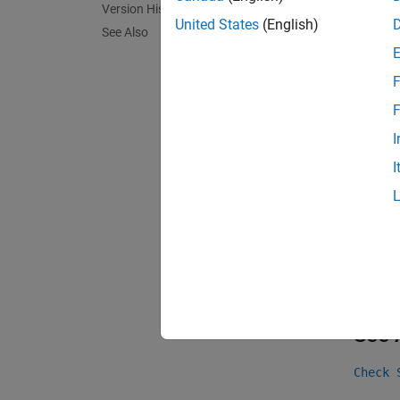
Version History
Exa
United States
(English)
See Also
expand 
F
O
F
I
Chec
I
Group:
PQL N
Vers
Introd
See 
Check 