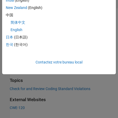
Tainted NULL or non-null-terminated string
India
(English)
New Zealand
(English)
中国
Check Information
简体中文
Category:
Memory Buffer Errors
English
PQL Name:
std.cwe_native.R120
日本
(日本語)
Version History
한국
(한국어)
Introduced in R2023a
See Also
Contactez votre bureau local
Check CWE (-cwe)
Topics
Check for and Review Coding Standard Violations
External Websites
CWE-120