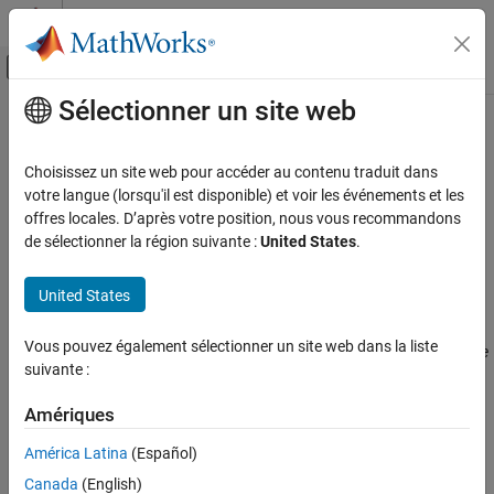
Passer au contenu
Centre d’aide MATLAB
Activer/désactiver l'affichage du menu d
Sélectionner un site web
Contenu principal
Accueil de la documentation
CWE Rule 120
Vérification, validation et test
Choisissez un site web pour accéder au contenu traduit dans
Vérification de code
Buffer Copy without Checking Size of Input ('Classic Buffer
votre langue (lorsqu'il est disponible) et voir les événements et les
Overflow')
offres locales. D’après votre position, nous vous recommandons
Polyspace Bug Finder
Since R2023a
de sélectionner la région suivante :
United States
.
Reviewing and Reporting Results
expand all in page
Polyspace Bug Finder Results
Description
United States
Coding Standards
The program copies an input buffer to an output buffer without
Common Weakness Enumeration (CWE)
Vous pouvez également sélectionner un site web dans la liste
verifying that the size of the input buffer is less than the size of the
suivante :
output buffer, leading to a buffer overflow.
CWE Rule 120
Amériques
ON THIS PAGE
Polyspace
Implementation
Description
América Latina
(Español)
The rule checker checks for these issues:
Examples
Canada
(English)
Check Information