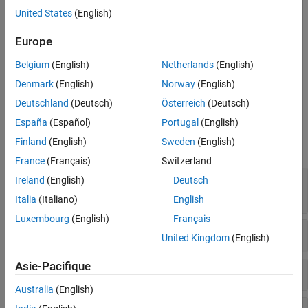
Destination buffer overflow in string manipulation
United States
(English)
Version History
See Also
Invalid use of standard library memory routine
Europe
Invalid use of standard library string routine
Belgium
(English)
Netherlands
(English)
Denmark
(English)
Norway
(English)
Tainted NULL or non-null-terminated string
Deutschland
(Deutsch)
Österreich
(Deutsch)
Examples
España
(Español)
Portugal
(English)
Finland
(English)
Sweden
(English)
expand all
France
(Français)
Switzerland
Destination buffer overflow in string
Ireland
(English)
Deutsch
manipulation
Italia
(Italiano)
English
Luxembourg
(English)
Français
Invalid use of standard library memory routine
United Kingdom
(English)
Asie-Pacifique
Invalid use of standard library string routine
Australia
(English)